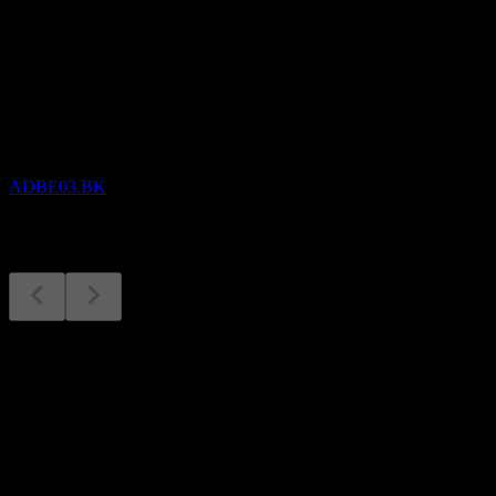
Akan datang
Keputusan kewangan
7
SEP
Adobe
ADBE03.BK
Keputusan kewangan
7
Sep
Dijangka
Q2 2025
Q3 2025