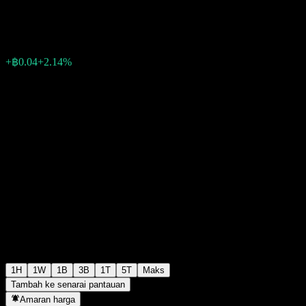
฿1.9100
8207
+฿0.04
+2.14%
Friday 09:27
1H
1W
1B
3B
1T
5T
Maks
Tambah ke senarai pantauan
Amaran harga