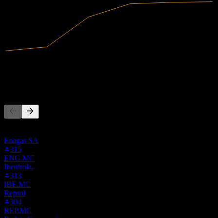
6.28B
Hasil
2.14B
Pendapatan bersih
Orang juga ikut
Senarai ini berdasarkan senarai pantauan pengguna Stock Events
yang mengikuti AENA.MC. Ia bukan cadangan pelaburan.
Enagas SA
315
ENG.MC
Iberdrola.
313
IBE.MC
Repsol
304
REP.MC