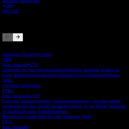
Redeia Corporacion.
300
RED.MC
Pesaing
Senarai ini adalah analisis berdasarkan peristiwa pasaran terkini. Ia
bukan cadangan pelaburan.
Automatic Data Processing
ADP
Kap. pasaran
96.7B
Aéroports de Paris mengendalikan beberapa lapangan terbang di
Paris, bersaing secara langsung dengan operasi lapangan terbang
Aena.
Ferguson Enterprises
FERG
Kap. pasaran
44.11B
Ferrovial, melalui bahagian lapangan terbangnya, bersaing dalam
pembangunan dan operasi lapangan terbang secara global, termasuk
di pasaran di mana Aena beroperasi.
Blackrock Floating Rate Income Strategies Fund
FRA
Kap. pasaran
0