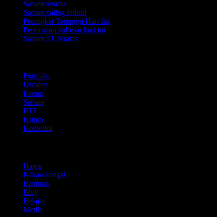
Saham teratas
Saham paling diikuti
Peningkat Tertinggi Hari Ini
Penurunan terbesar hari ini
Saham AI Teratas
Ciri
Portfolio
Dividen
Events
Saham
ETF
Kripto
Komoditi
company
Harga
Rakan kongsi
Bantuan
Blog
Belajar
Media