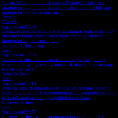
Fraport AG mengendalikan Lapangan Terbang Frankfurt dan
lapangan terbang antarabangsa lain, bersaing dalam perkhidmatan
lapangan terbang dan pengurusan.
Ryanair
RYAAY
Kap. pasaran
33.57B
Ryanair, sebagai pengendali kos rendah utama Eropah, secara tidak
langsung bersaing dengan Aena dengan mempengaruhi trafik
lapangan terbang dan rundingan.
American Airlines Group
AAL
Kap. pasaran
11.21B
American Airlines, melalui operasi antarabangsa yang penting,
secara tidak langsung bersaing untuk trafik udara di kawasan yang
dilayani oleh Aena.
Delta Air Lines
DAL
Kap. pasaran
57.41B
Delta Air Lines, dengan rangkaian globalnya yang luas, bersaing
secara tidak langsung dengan mempengaruhi aliran penumpang dan
operasi di lapangan terbang yang dikelola oleh Aena.
Southwest Airlines
LUV
Kap. pasaran
23.67B
Southwest Airlines, walaupun utamanya berpangkalan di AS,