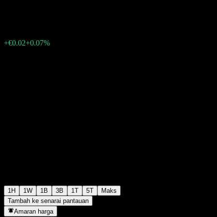
€26.84
1341
+€0.02
+0.07%
Friday 15:35
1H
1W
1B
3B
1T
5T
Maks
Tambah ke senarai pantauan
Amaran harga