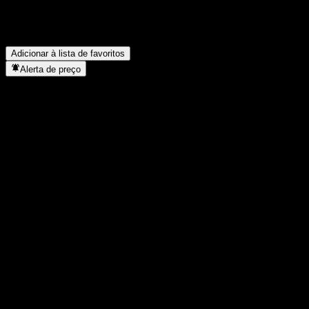
Quantos funcionários a Prosus NV tem?
▼
Em que setor está localizada a Prosus NV?
▼
Quando a Prosus NV concluiu o desdobro de ações?
▼
Onde fica a sede da Prosus NV?
▼
Adicionar à lista de favoritos
Alerta de preço