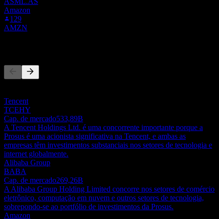
ASML.AS
Amazon
129
AMZN
Concorrentes
Esta lista é uma análise baseada em eventos recentes do mercado.
Não é uma recomendação de investimento.
Tencent
TCEHY
Cap. de mercado
533,89B
A Tencent Holdings Ltd. é uma concorrente importante porque a
Prosus é uma acionista significativa na Tencent, e ambas as
empresas têm investimentos substanciais nos setores de tecnologia e
internet globalmente.
Alibaba Group
BABA
Cap. de mercado
269,26B
A Alibaba Group Holding Limited concorre nos setores de comércio
eletrônico, computação em nuvem e outros setores de tecnologia,
sobrepondo-se ao portfólio de investimentos da Prosus.
Amazon