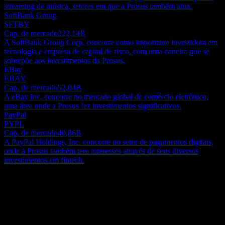
streaming de música, setores em que a Prosus também atua.
SoftBank Group
SFTBY
Cap. de mercado
222,14B
A SoftBank Group Corp. concorre como importante investidora em
tecnologia e empresa de capital de risco, com uma carteira que se
sobrepõe aos investimentos da Prosus.
EBay
EBAY
Cap. de mercado
52,04B
A eBay Inc. concorre no mercado global de comércio eletrônico,
uma área onde a Prosus fez investimentos significativos.
PayPal
PYPL
Cap. de mercado
40,86B
A PayPal Holdings, Inc. concorre no setor de pagamentos digitais,
onde a Prosus também tem interesses através de seus diversos
investimentos em fintech.
Sobre
A Prosus N.V. opera como um grupo líder global de internet voltado
para o consumidor, com suas atividades principais centradas em e-
commerce e diversos negócios impulsionados pela internet. A