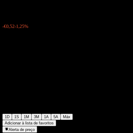
€41,11
1027
-€0,52
-1,25%
Thursday 15:29
1D
1S
1M
3M
1A
5A
Máx
Adicionar à lista de favoritos
Alerta de preço