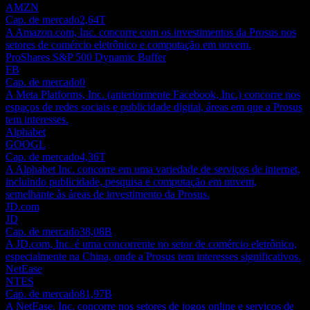
AMZN
Cap. de mercado
2,64T
A Amazon.com, Inc. concorre com os investimentos da Prosus nos
setores de comércio eletrônico e computação em nuvem.
ProShares S&P 500 Dynamic Buffer
FB
Cap. de mercado
0
A Meta Platforms, Inc. (anteriormente Facebook, Inc.) concorre nos
espaços de redes sociais e publicidade digital, áreas em que a Prosus
tem interesses.
Alphabet
GOOGL
Cap. de mercado
4,36T
A Alphabet Inc. concorre em uma variedade de serviços de internet,
incluindo publicidade, pesquisa e computação em nuvem,
semelhante às áreas de investimento da Prosus.
JD.com
JD
Cap. de mercado
38,08B
A JD.com, Inc. é uma concorrente no setor de comércio eletrônico,
especialmente na China, onde a Prosus tem interesses significativos.
NetEase
NTES
Cap. de mercado
81,97B
A NetEase, Inc. concorre nos setores de jogos online e serviços de