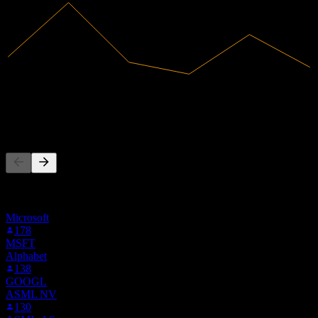
8,19B
Receita
9,99B
Lucro líquido
As pessoas também seguem
Esta lista é baseada nas listas de favoritos dos usuários do Stock
Events que seguem 0A28.LSE. Não é uma recomendação de
investimento.
Microsoft
178
MSFT
Alphabet
138
GOOGL
ASML NV
130