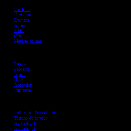
Portfólio
Dividendos
Eventos
Ações
ETFs
Cripto
Matéria-primas
company
Preços
Parceiro
Ajuda
Blog
Aprender
Imprensa
Jurídico
Política de Privacidade
Termos de serviço
Aviso legal
Aviso legal