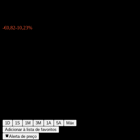
€7,22
243
-€0,82
-10,23%
06:09 Hoje
1D
1S
1M
3M
1A
5A
Máx
Adicionar à lista de favoritos
Alerta de preço