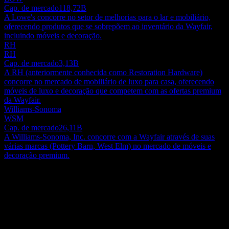
Cap. de mercado
118,72B
A Lowe's concorre no setor de melhorias para o lar e mobiliário,
oferecendo produtos que se sobrepõem ao inventário da Wayfair,
incluindo móveis e decoração.
RH
RH
Cap. de mercado
3,13B
A RH (anteriormente conhecida como Restoration Hardware)
concorre no mercado de mobiliário de luxo para casa, oferecendo
móveis de luxo e decoração que competem com as ofertas premium
da Wayfair.
Williams-Sonoma
WSM
Cap. de mercado
26,11B
A Williams-Sonoma, Inc. concorre com a Wayfair através de suas
várias marcas (Pottery Barn, West Elm) no mercado de móveis e
decoração premium.
Sobre
A Wayfair Inc. opera como uma empresa líder de e-commerce,
realizando suas atividades de varejo tanto nos Estados Unidos
quanto internacionalmente. A empresa possui um catálogo extenso
com aproximadamente 33 milhões de produtos distintos para o setor
Show more...