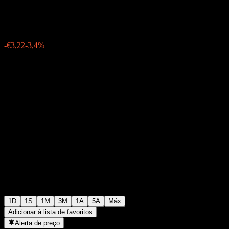
€91,40
257
-€3,22
-3,4%
Friday 06:01
1D
1S
1M
3M
1A
5A
Máx
Adicionar à lista de favoritos
Alerta de preço