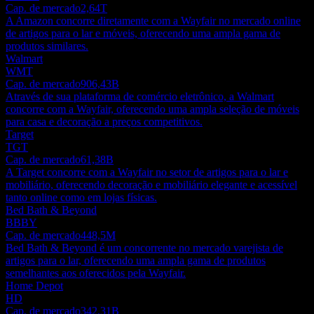
Cap. de mercado
2,64T
A Amazon concorre diretamente com a Wayfair no mercado online
de artigos para o lar e móveis, oferecendo uma ampla gama de
produtos similares.
Walmart
WMT
Cap. de mercado
906,43B
Através de sua plataforma de comércio eletrônico, a Walmart
concorre com a Wayfair, oferecendo uma ampla seleção de móveis
para casa e decoração a preços competitivos.
Target
TGT
Cap. de mercado
61,38B
A Target concorre com a Wayfair no setor de artigos para o lar e
mobiliário, oferecendo decoração e mobiliário elegante e acessível
tanto online como em lojas físicas.
Bed Bath & Beyond
BBBY
Cap. de mercado
448,5M
Bed Bath & Beyond é um concorrente no mercado varejista de
artigos para o lar, oferecendo uma ampla gama de produtos
semelhantes aos oferecidos pela Wayfair.
Home Depot
HD
Cap. de mercado
342,31B