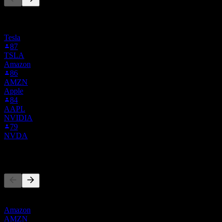
Esta lista é baseada nas listas de favoritos dos usuários do Stock
Events que seguem 1WF.MU. Não é uma recomendação de
investimento.
Tesla
87
TSLA
Amazon
86
AMZN
Apple
84
AAPL
NVIDIA
79
NVDA
Concorrentes
Esta lista é uma análise baseada em eventos recentes do mercado.
Não é uma recomendação de investimento.
Amazon
AMZN