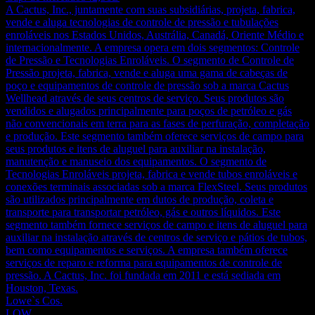
A Cactus, Inc., juntamente com suas subsidiárias, projeta, fabrica,
vende e aluga tecnologias de controle de pressão e tubulações
enroláveis nos Estados Unidos, Austrália, Canadá, Oriente Médio e
internacionalmente. A empresa opera em dois segmentos: Controle
de Pressão e Tecnologias Enroláveis. O segmento de Controle de
Pressão projeta, fabrica, vende e aluga uma gama de cabeças de
poço e equipamentos de controle de pressão sob a marca Cactus
Wellhead através de seus centros de serviço. Seus produtos são
vendidos e alugados principalmente para poços de petróleo e gás
não convencionais em terra para as fases de perfuração, completação
e produção. Este segmento também oferece serviços de campo para
seus produtos e itens de aluguel para auxiliar na instalação,
manutenção e manuseio dos equipamentos. O segmento de
Tecnologias Enroláveis projeta, fabrica e vende tubos enroláveis e
conexões terminais associadas sob a marca FlexSteel. Seus produtos
são utilizados principalmente em dutos de produção, coleta e
transporte para transportar petróleo, gás e outros líquidos. Este
segmento também fornece serviços de campo e itens de aluguel para
auxiliar na instalação através de centros de serviço e pátios de tubos,
bem como equipamentos e serviços. A empresa também oferece
serviços de reparo e reforma para equipamentos de controle de
pressão. A Cactus, Inc. foi fundada em 2011 e está sediada em
Houston, Texas.
Lowe`s Cos.
LOW