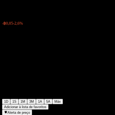
฿1,8700
8200
-฿0,05
-2,6%
07:25 Hoje
1D
1S
1M
3M
1A
5A
Máx
Adicionar à lista de favoritos
Alerta de preço