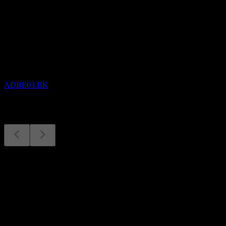
Próximos
Resultados financeiros
7
SEP
Adobe
ADBE03.BK
Resultados financeiros
7
Sep
Previsto
Q2 2025
Q3 2025