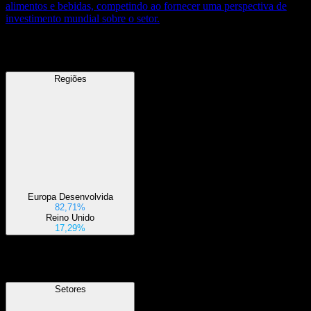
alimentos e bebidas, competindo ao fornecer uma perspectiva de
investimento mundial sobre o setor.
Regiões
Regiões
Europa Desenvolvida
82,71%
Reino Unido
17,29%
Setores
Setores