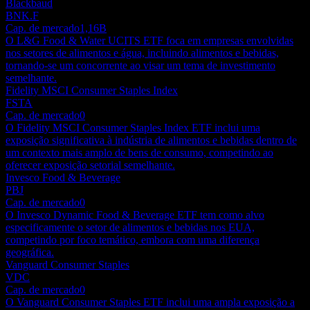
Blackbaud
BNK.F
Cap. de mercado
1,16B
O L&G Food & Water UCITS ETF foca em empresas envolvidas
nos setores de alimentos e água, incluindo alimentos e bebidas,
tornando-se um concorrente ao visar um tema de investimento
semelhante.
Fidelity MSCI Consumer Staples Index
FSTA
Cap. de mercado
0
O Fidelity MSCI Consumer Staples Index ETF inclui uma
exposição significativa à indústria de alimentos e bebidas dentro de
um contexto mais amplo de bens de consumo, competindo ao
oferecer exposição setorial semelhante.
Invesco Food & Beverage
PBJ
Cap. de mercado
0
O Invesco Dynamic Food & Beverage ETF tem como alvo
especificamente o setor de alimentos e bebidas nos EUA,
competindo por foco temático, embora com uma diferença
geográfica.
Vanguard Consumer Staples
VDC
Cap. de mercado
0
O Vanguard Consumer Staples ETF inclui uma ampla exposição a