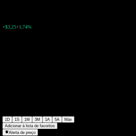
$190,02
7510
+$3,25
+1,74%
12:51 Hoje
1D
1S
1M
3M
1A
5A
Máx
Adicionar à lista de favoritos
Alerta de preço