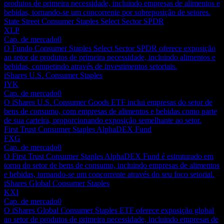
produtos de primeira necessidade, incluindo empresas de alimentos e
bebidas, tornando-se um concorrente por sobreposição de setores.
State Street Consumer Staples Select Sector SPDR
XLP
Cap. de mercado
0
O Fundo Consumer Staples Select Sector SPDR oferece exposição
ao setor de produtos de primeira necessidade, incluindo alimentos e
bebidas, competindo através de investimentos setoriais.
iShares U.S. Consumer Staples
IYK
Cap. de mercado
0
O iShares U.S. Consumer Goods ETF inclui empresas do setor de
bens de consumo, com empresas de alimentos e bebidas como parte
de sua carteira, proporcionando exposição semelhante ao setor.
First Trust Consumer Staples AlphaDEX Fund
FXG
Cap. de mercado
0
O First Trust Consumer Staples AlphaDEX Fund é estruturado em
torno do setor de bens de consumo, incluindo empresas de alimentos
e bebidas, tornando-se um concorrente através do seu foco setorial.
iShares Global Consumer Staples
KXI
Cap. de mercado
0
O iShares Global Consumer Staples ETF oferece exposição global
ao setor de produtos de primeira necessidade, incluindo empresas de