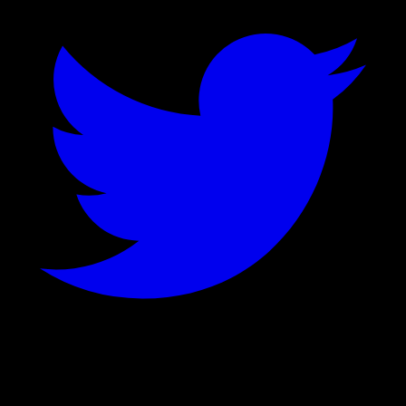
©
2026
Stock Events GmbH