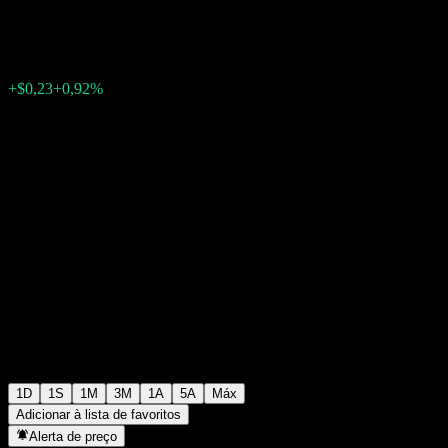
$25,21
42
+$0,23
+0,92%
19:43 Hoje
1D
1S
1M
3M
1A
5A
Máx
Adicionar à lista de favoritos
Alerta de preço