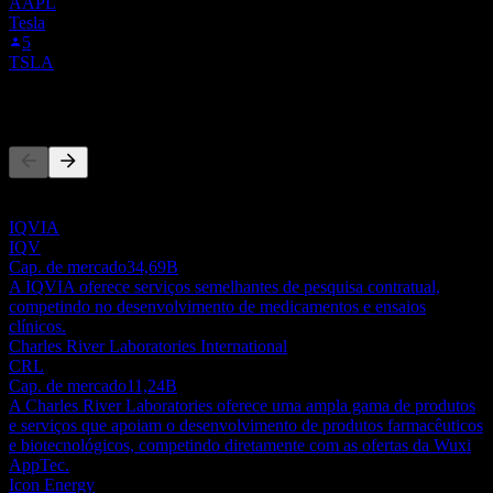
AAPL
Tesla
5
TSLA
Concorrentes
Esta lista é uma análise baseada em eventos recentes do mercado.
Não é uma recomendação de investimento.
IQVIA
IQV
Cap. de mercado
34,69B
A IQVIA oferece serviços semelhantes de pesquisa contratual,
competindo no desenvolvimento de medicamentos e ensaios
clínicos.
Charles River Laboratories International
CRL
Cap. de mercado
11,24B
A Charles River Laboratories oferece uma ampla gama de produtos
e serviços que apoiam o desenvolvimento de produtos farmacêuticos
e biotecnológicos, competindo diretamente com as ofertas da Wuxi
AppTec.
Icon Energy