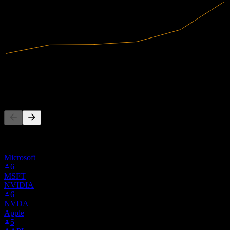
6,04B
Receita
2,69B
Lucro líquido
As pessoas também seguem
Esta lista é baseada nas listas de favoritos dos usuários do Stock
Events que seguem WUXAY. Não é uma recomendação de
investimento.
Microsoft
6
MSFT
NVIDIA
6
NVDA
Apple
5