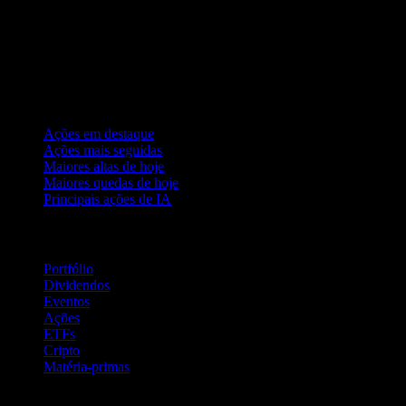
Coleções
Ações em destaque
Ações mais seguidas
Maiores altas de hoje
Maiores quedas de hoje
Principais ações de IA
Recursos
Portfólio
Dividendos
Eventos
Ações
ETFs
Cripto
Matéria-primas
company