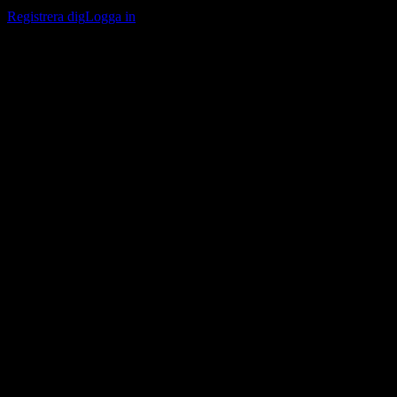
bevakningslistor och följa din portfölj eller utdelningar.
Registrera dig
Logga in