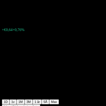
UCITS ACC
€84,75
1
+€0,64
+0,76%
11:39 Idag
1D
1v
1M
3M
1 år
5Å
Max