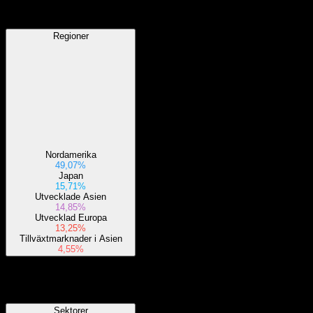
Regioner
Regioner
Nordamerika
49,07%
Japan
15,71%
Utvecklade Asien
14,85%
Utvecklad Europa
13,25%
Tillväxtmarknader i Asien
4,55%
Sektorer
Sektorer