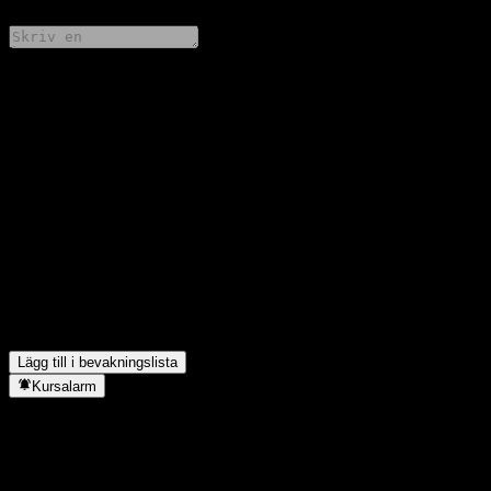
Dela dina tankar
FAQ
Vad är Amundi MSCI Smart Cities UCITS ACCs aktiekurs idag?
▼
Vad är Amundi MSCI Smart Cities UCITS ACCs aktiesymbol?
▼
Stiger Amundi MSCI Smart Cities UCITS ACCs aktiekurs?
▼
I vilken sektor finns Amundi MSCI Smart Cities UCITS ACC?
▼
När genomförde Amundi MSCI Smart Cities UCITS ACC en
aktiesplit?
▼
Lägg till i bevakningslista
Kursalarm