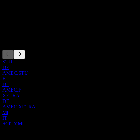
Tyskland
ISIN
LU2037748345
WKN
000A2PN77
Noteringar
STU
DE
AMEC.STU
F
DE
AMEC.F
XETRA
DE
AMEC.XETRA
MI
IT
SCITY.MI
0 Comments