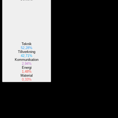
Teknik
52,28%
Tillverkning
42,71%
Kommunikation
2,94%
Energi
1,48%
Material
0,33%
Om
NA
Show more...
VD
Land