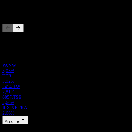
-
Konkurrenter
Denna lista är en analys baserad på senaste marknadshändelser. Det
är ingen investeringsrekommendation.
Portfölj
PANW
3,03%
TER
3,02%
2454.TW
2,81%
6857.TSE
2,66%
IFX.XETRA
2,66%
Visa mer