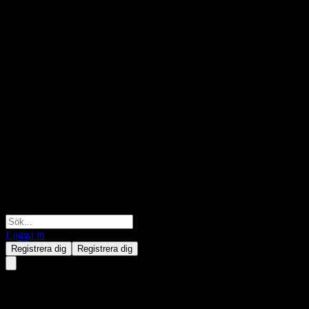
Logga in
Registrera dig
Registrera dig
Amundi MSCI Smart Cities