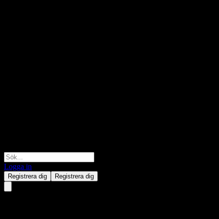
Logga in
Registrera dig
Registrera dig
Granite Point Mortgage Trust