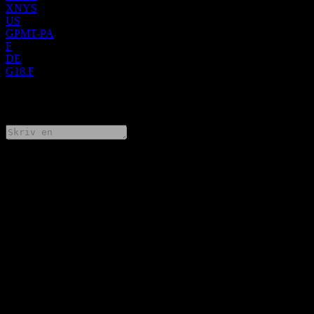
XNYS
US
GPMT-PA
F
DE
G18.F
0 Comments
Dela dina tankar
FAQ
Vad är Granite Point Mortgage Trusts aktiekurs idag?
▼
Vad är Granite Point Mortgage Trusts aktiesymbol?
▼
Stiger Granite Point Mortgage Trusts aktiekurs?
▼
Vad är Granite Point Mortgage Trusts börsvärde?
▼
När är nästa datum för finansiella resultat för Granite Point
Mortgage Trust?
▼
Hur var de finansiella resultaten för Granite Point Mortgage Trust