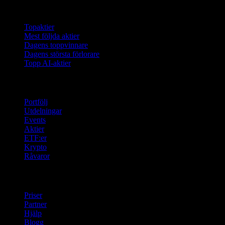
Samlingar
Topaktier
Mest följda aktier
Dagens toppvinnare
Dagens största förlorare
Topp AI-aktier
Funktioner
Portfölj
Utdelningar
Events
Aktier
ETF:er
Krypto
Råvaror
company
Priser
Partner
Hjälp
Blogg