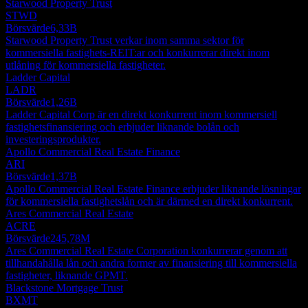
Starwood Property Trust
STWD
Börsvärde
6,33B
Starwood Property Trust verkar inom samma sektor för
kommersiella fastighets-REIT:ar och konkurrerar direkt inom
utlåning för kommersiella fastigheter.
Ladder Capital
LADR
Börsvärde
1,26B
Ladder Capital Corp är en direkt konkurrent inom kommersiell
fastighetsfinansiering och erbjuder liknande bolån och
investeringsprodukter.
Apollo Commercial Real Estate Finance
ARI
Börsvärde
1,37B
Apollo Commercial Real Estate Finance erbjuder liknande lösningar
för kommersiella fastighetslån och är därmed en direkt konkurrent.
Ares Commercial Real Estate
ACRE
Börsvärde
245,78M
Ares Commercial Real Estate Corporation konkurrerar genom att
tillhandahålla lån och andra former av finansiering till kommersiella
fastigheter, liknande GPMT.
Blackstone Mortgage Trust
BXMT