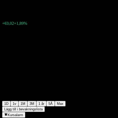
€1,0800
308
+€0,02
+1,89%
06:12 Idag
1D
1v
1M
3M
1 år
5Å
Max
Lägg till i bevakningslista
Kursalarm