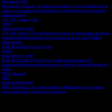
Börsvärde
2,88B
Blackstone Mortgage Trust fokuserar på att bevilja seniorlån som är
säkrade av kommersiella fastigheter och konkurrerar inom samma
marknadsnisch.
TPG RE Finance Trust
TRTX
Börsvärde
658,67M
TPG RE Finance Trust konkurrerar genom att fokusera på att bevilja
kommersiella fastighetslån och konkurrerar direkt med GPMT:s
affärsmodell.
KKR Real Estate Finance Trust
KREF
Börsvärde
473,25M
KKR Real Estate Finance Trust verkar på marknaden för
kommersiell fastighetsfinansiering och erbjuder liknande tjänster för
bolån.
MFA Financial
MFA
Börsvärde
969,89M
MFA Financial är en konkurrent inom REIT-sektorn för bostads-
och kommersiella fastighetsinvesteringar.
Om