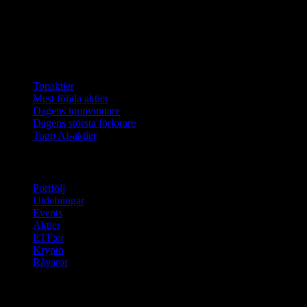
Samlingar
Topaktier
Mest följda aktier
Dagens toppvinnare
Dagens största förlorare
Topp AI-aktier
Funktioner
Portfölj
Utdelningar
Events
Aktier
ETF:er
Krypto
Råvaror
company