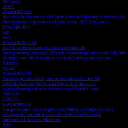
Microsoft
MSFT
Börsvärde
2,86T
Microsoft konkurrerar med Oracle inom molntjänster, databaser och
företagsprogram genom att erbjuda Azure, SQL Server och
Dynamics 365.
Sap
SAP
Börsvärde
186,11B
SAP är en direkt konkurrent på marknaden för
företagsresursplanering (ERP) och databasprogramvara och erbjuder
lösningar som direkt konkurrerar med Oracles produktutbud.
Amazon
AMZN
Börsvärde
2,64T
Amazon, genom AWS, konkurrerar på marknaden för
molninfrastrukturtjänster och erbjuder databaser och
lagringslösningar som konkurrerar med Oracle Cloud.
Alphabet
GOOGL
Börsvärde
4,36T
Google erbjuder via Google Cloud Platform molntjänster och
databaser som konkurrerar med Oracles molnlösningar.
International Business Machines
IBM