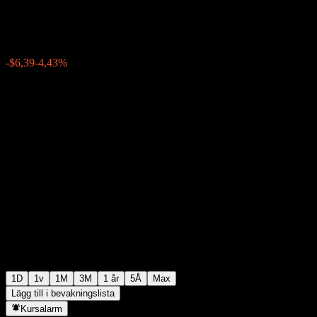
$138,00
8645
-$6,39
-4,43%
08:09 Idag
1D
1v
1M
3M
1 år
5Å
Max
Lägg till i bevakningslista
Kursalarm