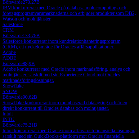
Börsvärde
270,27B
IBM konkurrerar med Oracle på databas-, molncomputing- och
företagsprogramvarumarknaderna och erbjuder produkter som DB2,
Watson och molntjänster.
Salesforce
CRM
Börsvärde
133,76B
Salesforce konkurrerar inom kundrelationhanteringsprogram
(CRM), ett nyckelområde för Oracles affärsapplikationer.
Adobe
ADBE
Börsvärde
88,9B
Adobe konkurrerar med Oracle inom marknadsföring, analys och
molntjänster, särskilt med sin Experience Cloud mot Oracles
marknadsföringslösningar.
Snowflake
SNOW
Börsvärde
90,62B
Snowflake konkurrerar inom molnbaserad datalagring och är en
direkt konkurrent till Oracles databas och molntjänster.
Intuit
INTU
Börsvärde
75,21B
Intuit konkurrerar med Oracle inom affärs- och finansiella lösningar,
särskilt med sin QuickBooks-plattform mot Oracles finansiella