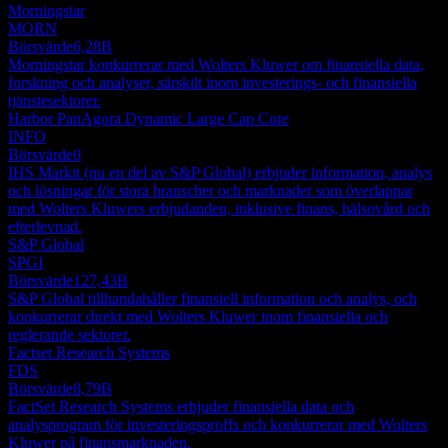
Morningstar
MORN
Börsvärde
6,28B
Morningstar konkurrerar med Wolters Kluwer om finansiella data,
forskning och analyser, särskilt inom investerings- och finansiella
tjänstesektorer.
Harbor PanAgora Dynamic Large Cap Core
INFO
Börsvärde
0
IHS Markit (nu en del av S&P Global) erbjuder information, analys
och lösningar för stora branscher och marknader som överlappar
med Wolters Kluwers erbjudanden, inklusive finans, hälsovård och
efterlevnad.
S&P Global
SPGI
Börsvärde
127,43B
S&P Global tillhandahåller finansiell information och analys, och
konkurrerar direkt med Wolters Kluwer inom finansiella och
reglerande sektorer.
Factset Research Systems
FDS
Börsvärde
8,79B
FactSet Research Systems erbjuder finansiella data och
analysprogram för investeringsproffs och konkurrerar med Wolters
Kluwer på finansmarknaden.