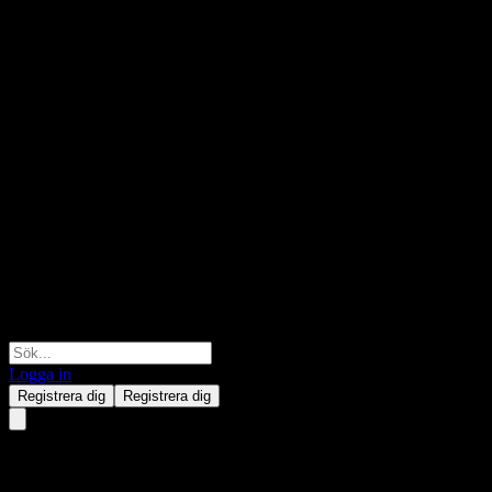
Logga in
Registrera dig
Registrera dig
Wolters Kluwers NV