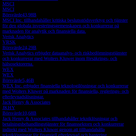
MSCI
MSCI
Börsvärde
43,98B
MSCI Inc. tillhandahåller kritiska beslutsstödsverktyg och tjänster
för den globala investeringsgemenskapen och konkurrerar på
marknaden för analytik och finansiella data.
Verisk Analytics
VRSK
Börsvärde
24,29B
Verisk Analytics erbjuder dataanalys- och riskbedömningstjänster
och konkurrerar med Wolters Kluwer inom försäkrings- och
hälsosektorerna.
WEX
WEX
Börsvärde
5,46B
WEX Inc. erbjuder finansiella teknologilösningar och konkurrerar
med Wolters Kluwer på marknaden för finansiella, reglerings- och
efterlevnadslösningar.
Jack Henry & Associates
JKHY
Börsvärde
10,68B
Jack Henry & Associates tillhandahåller tekniklösningar och
betalningsbehandlingstjänster för finanssektorn och konkurrerar
indirekt med Wolters Kluwer genom att tillhandahålla
tekniklösningar för finansiell efterlevnad och hantering.