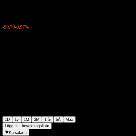
$80,37
1439
-$0,79
-0,97%
Thursday 19:59
1D
1v
1M
3M
1 år
5Å
Max
Lägg till i bevakningslista
Kursalarm