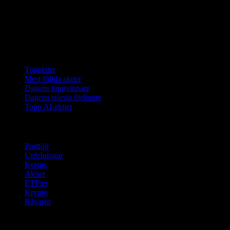
Samlingar
Topaktier
Mest följda aktier
Dagens toppvinnare
Dagens största förlorare
Topp AI-aktier
Funktioner
Portfölj
Utdelningar
Events
Aktier
ETF:er
Krypto
Råvaror
company