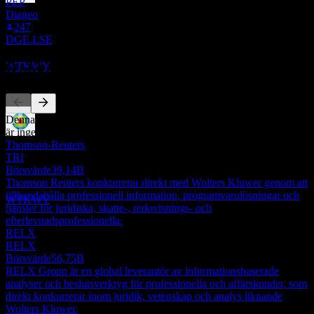
PEP
Ex-utdelning
Diageo
28
247
AUG
28
DGE.LSE
Wolters Kluwers NV
Uppskattad
Konkurrenter
WTKWY
Denna lista är en analys baserad på senaste marknadshändelser. Det
är ingen investeringsrekommendation.
Utdelningsbetalning
Thomson-Reuters
25
TRI
SEP
28
Börsvärde
39,14B
Wolters Kluwers NV
Thomson Reuters konkurrerar direkt med Wolters Kluwer genom att
Uppskattad
tillhandahålla professionell information, programvarulösningar och
WTKWY
tjänster för juridiska, skatte-, redovisnings- och
efterlevnadsprofessionella.
RELX
RELX
Börsvärde
56,75B
RELX Group är en global leverantör av informationsbaserade
analyser och beslutsverktyg för professionella och affärskunder, som
direkt konkurrerar inom juridik, vetenskap och analys liknande
Wolters Kluwer.