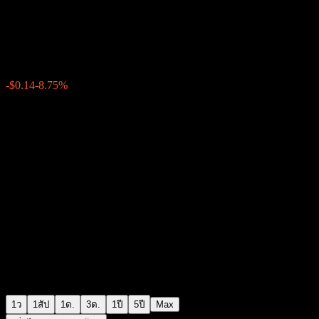
Acurx Pharmaceuticals
$1.4600
68
-$0.14
-8.75%
Wednesday 06:57
1ว
1สัป
1ด.
3ด.
1ปี
5ปี
Max