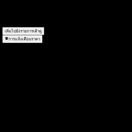
รายได้ของ Acurx Pharmaceuticals ในปีที่แล้วคือเท่าไร?
▼
รายได้สุทธิของ Acurx Pharmaceuticals ในปีที่แล้วคือเท่าไร?
▼
Acurx Pharmaceuticals อยู่ในภาคส่วนใด?
▼
Acurx Pharmaceuticals ดำเนินการแตกพาร์เมื่อใด?
▼
เพิ่มไปยังรายการเฝ้าดู
การแจ้งเตือนราคา