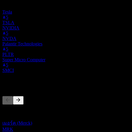
ติดตาม ACXP.BOATS ไม่ใช่คำแนะนำการลงทุน
Tesla
5
TSLA
NVIDIA
5
NVDA
Palantir Technologies
5
PLTR
Super Micro Computer
5
SMCI
คู่แข่ง
รายการนี้เป็นการวิเคราะห์ตามเหตุการณ์ล่าสุดในตลาด ไม่ใช่
คำแนะนำการลงทุน
เมอร์ค (Merck)
MRK