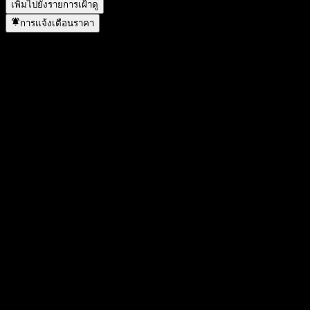
เพิ่มไปยังรายการเฝ้าดู
การแจ้งเตือนราคา
สถิติ
ราคาสูงสุดของวัน
1.6
ราคาต่ำสุดของวัน
1.46
สูงสุด 52W
2.28
ต่ำสุด 52W
1.39
ปริมาณการซื้อขาย
475
ปริมาณเฉลี่ย
-
มูลค่าตลาด
6.27M
อัตราส่วน P/E