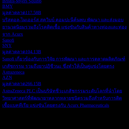
Bristol-Myers Squibb
BMY
มูลค่าตลาด
117.58B
บริสตอล-ไมเออร์ส สควิบบ์ คอมปะนีค้นพบ พัฒนา และส่งมอบ
ยานวดนิยมรวมถึงโรคติดเชื้อ แข่งขันกับสินค้าทางท่องและท่อง
จาก Acurx
Sanofi
SNY
มูลค่าตลาด
104.13B
Sanofi เกี่ยวข้องกับการวิจัย การพัฒนา และการตลาดผลิตภัณฑ์
เภสัชกรรม รวมถึงยาปฏิชีวนะ ซึ่งทำให้เป็นคู่แข่งโดยตรง
Astrazeneca
AZN
มูลค่าตลาด
266.15B
AstraZeneca PLC เป็นบริษัทชีวะเภสัชกรรมระดับโลกที่นำโดย
วิทยาศาสตร์ที่พัฒนายาหลากหลายชนิดรวมถึงสำหรับการติด
เชื้อแบคทีเรีย แข่งขันโดยตรงกับ Acurx Pharmaceuticals
เกี่ยวกับ