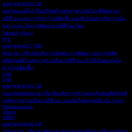
มูลค่าตลาด
305.12B
เมอร์คแอนด์โค เป็นบริษัทด้านสุขภาพระดับโลกที่พัฒนายา
ปฏิชีวนะและการรักษาโรคติดเชื้อ แข่งขันโดยตรงกับการเน้น
ของ Acurx ในการพัฒนายาปฏิชีวนะใหม่
ไฟเซอร์ (Pfizer)
PFE
มูลค่าตลาด
137.76B
Pfizer Inc. เกี่ยวข้องกับการค้นพบ การพัฒนา และการผลิต
ผลิตภัณฑ์ด้านสุขภาพรวมถึงยาปฏิชีวนะ ทำให้เป็นคู่แข่งใน
ด้านโรคติดเชื้อ
GSK
GSK
มูลค่าตลาด
105.71B
GlaxoSmithKline plc เกี่ยวข้องกับการสร้างและค้นพบผลิตภัณฑ์
เภสัชกรรมรวมถึงยาปฏิชีวนะ แข่งขันในตลาดเดียวกับ Acurx
Pharmaceuticals.
Abbvie
ABBV
มูลค่าตลาด
438.31B
AbbVie Inc. วิจัยและพัฒนายาหลากหลายชนิดรวมถึงการรักษา