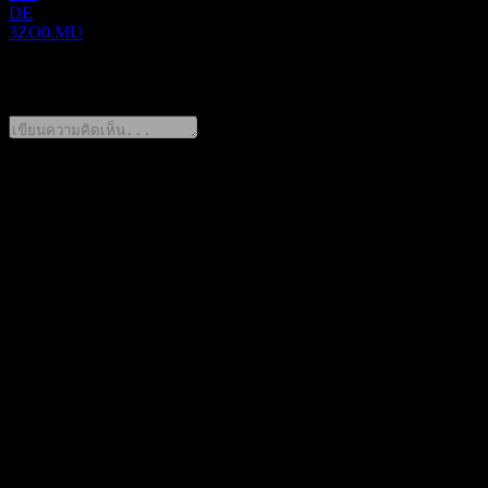
DE
3ZO0.MU
0 Comments
แชร์ความคิดของคุณ
FAQ
วันนี้ราคาหุ้น Acurx Pharmaceuticals เท่าไหร่?
▼
สัญลักษณ์หุ้นของ Acurx Pharmaceuticals คืออะไร?
▼
มูลค่าตลาดของ Acurx Pharmaceuticals คือเท่าไร?
▼
Acurx Pharmaceuticals จะประกาศผลประกอบการครั้งต่อไป
เมื่อใด?
▼
ผลประกอบการของ Acurx Pharmaceuticals ในไตรมาสที่แล้ว
เป็นอย่างไร?
▼