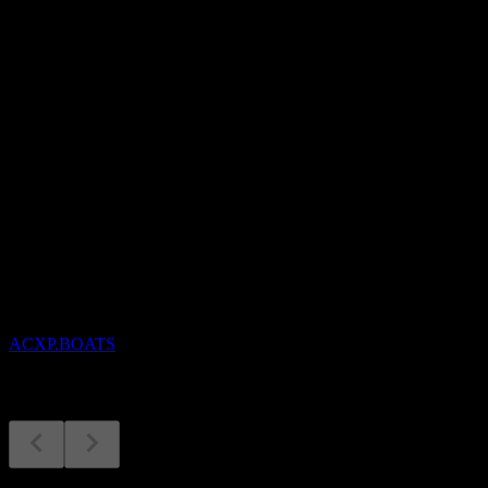
-
อัตราผลตอบแทนเงินปันผล
-
เงินปันผล
-
กำลังจะมาถึง
ผลประกอบการ
14
AUG
Acurx Pharmaceuticals
ACXP.BOATS