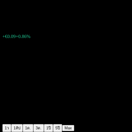
Amundi Core EUR High Yield 
€10.39
4
+€0.09
+0.86%
12:46 วันนี้
1ว
1สัป
1ด.
3ด.
1ปี
5ปี
Max