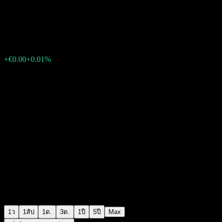
Amundi Core EUR High Yield 
€10.40
4
+€0.00
+0.01%
Friday 15:30
1ว
1สัป
1ด.
3ด.
1ปี
5ปี
Max