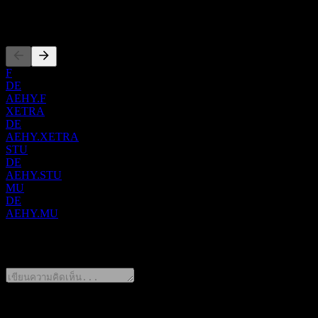
การจดทะเบียน
F
DE
AEHY.F
XETRA
DE
AEHY.XETRA
STU
DE
AEHY.STU
MU
DE
AEHY.MU
0 Comments