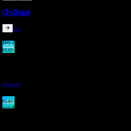
ขึ้น XD
30
เงินปันผล
APR
27
เอ็นจี (Engie)
ประมาณการ
ENGI.PA
3.88
%
อัตราผลตอบแทนเงินปันผล
May 26
€1.03
May 26
การจ่ายเงินปันผล
€0.32
5
Apr 25
MAY
27
เอ็นจี (Engie)
€1.48
May 24
ประมาณการ
ENGI.PA
€0.63
May 24
€0.81
การเติบโต 10ปี
ขึ้น XD
0.31%
1
การเติบโต 5 ปี
MAY
28
ไม่มี
เอ็นจี (Engie)