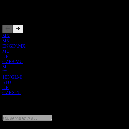
ร้อนแบบยืดหยุ่นและไฟฟ้า สิ่งอำนวยความสะดวกในการสูบน้ำ
และการกักเก็บพลังงานด้วยแบตเตอรี่ โซลูชันสำหรับการลด
การจดทะเบียน
คาร์บอนในภาคอุตสาหกรรมด้วยไฮโดรเจนคาร์บอนต่ำ และ
การดำเนินงานโรงงานผลิตน้ำจืดจากน้ำทะเล กลุ่มธุรกิจ
Networks ประกอบด้วยกิจกรรมโครงสร้างพื้นฐานก๊าซและไฟฟ้า
MX
รวมถึงการจัดการและพัฒนาเครือข่ายการขนส่งก๊าซและไฟฟ้า
MX
และเครือข่ายการจำหน่ายก๊าซธรรมชาติทั้งในและนอกยุโรป
ENGIN.MX
MU
การกักเก็บก๊าซธรรมชาติใต้ดิน และโครงสร้างพื้นฐานการ
DE
เปลี่ยนสถานะก๊าซ กลุ่มธุรกิจ Local Energy Infrastructures ให้
GZFB.MU
บริการด้านการก่อสร้างและการจัดการเครือข่ายพลังงานแบบ
MI
IT
กระจายศูนย์ รวมถึงเครือข่ายทำความร้อนและทำความเย็น
1ENGI.MI
โรงไฟฟ้าแบบกระจายตัว สวนพลังงานแสงอาทิตย์แบบกระจาย
STU
DE
ตัว การสัญจรคาร์บอนต่ำ เมืองคาร์บอนต่ำและแสงสว่าง
GZF.STU
สาธารณะ การประหยัดพลังงาน การบำรุงรักษาทางเทคนิค
และการให้คำปรึกษาด้านการพัฒนาที่ยั่งยืน กลุ่มธุรกิจ Supply
0 Comments
& Energy Management ทำหน้าที่เพิ่มประสิทธิภาพสินทรัพย์ด้าน
พลังงานของกลุ่ม บริหารจัดการความเสี่ยงของตลาดและพอร์ต
โฟลิโอ และจัดส่งก๊าซธรรมชาติ ก๊าซสีเขียวและก๊าซคาร์บอน