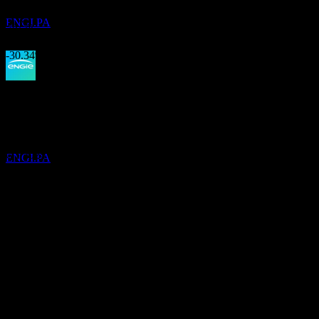
การเติบโต 3 ปี
ประมาณการ
ENGI.PA
-9.7%
การเติบโต 1ปี
-30.34%
ผลประกอบการ
การจ่ายเงินปันผล
5
MAY
28
31
Jul
คาดการณ์
เอ็นจี (Engie)
Q4 2023
ประมาณการ
Q1 2024
ENGI.PA
Q2 2024
Q4 2024
Q2 2025
Q4 2025
ถัดไป
0.68
EPS ที่คาดการณ์
0.85
1.01
ไม่มี