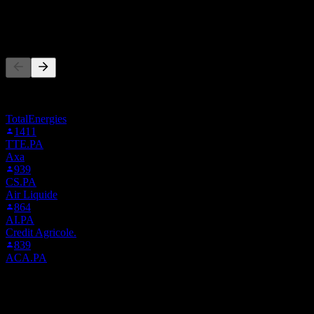
ผู้คนก็ติดตามเช่นกัน
รายการนี้อ้างอิงจากรายการเฝ้าดูของผู้ใช้ Stock Events ที่
ติดตาม ENGI.PA ไม่ใช่คำแนะนำการลงทุน
TotalEnergies
1411
TTE.PA
Axa
939
CS.PA
Air Liquide
864
AI.PA
Credit Agricole.
839
ACA.PA
คู่แข่ง