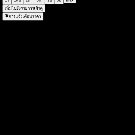
1ว
1สัป
1ด.
3ด.
1ปี
5ปี
Max
เพิ่มไปยังรายการเฝ้าดู
การแจ้งเตือนราคา
สถิติ
ราคาสูงสุดของวัน
26.78
ราคาต่ำสุดของวัน
26.38
สูงสุด 52W
29.89
ต่ำสุด 52W
17.2
ปริมาณการซื้อขาย
1,867,653
ปริมาณเฉลี่ย
3,048,445
มูลค่าตลาด
65.07B