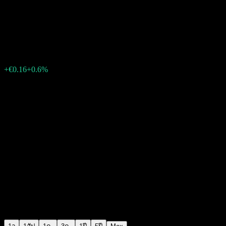
เอ็นจี (Engie)
€26.72
4320
+€0.16
+0.6%
15:35 วันนี้