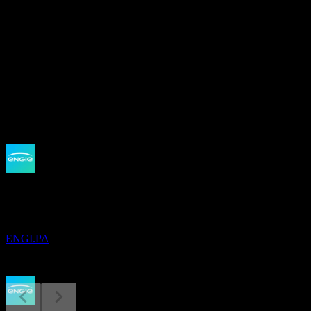
อัตราส่วน P/E
17.82
อัตราผลตอบแทนเงินปันผล
3.88%
เงินปันผล
1.04
กำลังจะมาถึง
ผลประกอบการ
4
MAR
27
เอ็นจี (Engie)
ENGI.PA