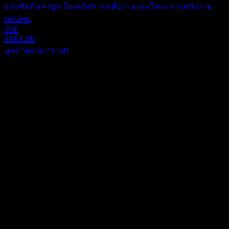
แข่งขันกับ Engie ในเครือข่ายพลังงานและโครงการพลังงาน
ทดแทน
SSE
SSE.LSE
มูลค่าตลาด
29.26B
เกี่ยวกับ
เอ็นจี (Engie) ดำเนินธุรกิจด้านพลังงานหมุนเวียน รวมถึงเครือ
ข่ายพลังงานแบบกระจายศูนย์และพลังงานคาร์บอนต่ำใน
ฝรั่งเศส ยุโรป อเมริกาเหนือ เอเชีย ตะวันออกกลาง โอเชียเนีย
Show more...
อเมริกาใต้ แอฟริกา และในระดับสากล กลุ่มธุรกิจ Renewables
ซีอีโอ
& Flex Power ประกอบด้วยกิจกรรมการผลิตพลังงานหมุนเวียน
Ms. Catherine Margaret MacGregor
ซึ่งรวมถึงการจัดหาเงินทุน การก่อสร้าง การดำเนินงาน และ
พนักงาน
การบำรุงรักษาพลังงานหมุนเวียน เช่น พลังงานน้ำ พลังงานลม
84786
บนบก พลังงานแสงอาทิตย์แบบโฟโตโวลตาอิก ชีวมวล พลังงาน
ประเทศ
ลมในทะเล พลังงานความร้อนใต้พิภพ และการกักเก็บพลังงาน
ฝรั่งเศส
ด้วยแบตเตอรี่ นอกจากนี้ยังให้บริการการผลิตพลังงานความ
ISIN
FR0010208488