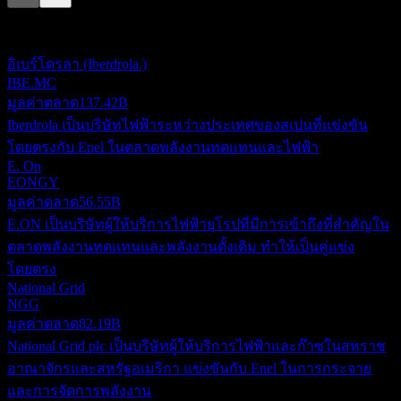
รายการนี้เป็นการวิเคราะห์ตามเหตุการณ์ล่าสุดในตลาด ไม่ใช่
คำแนะนำการลงทุน
อิเบร์โดรลา (Iberdrola.)
IBE.MC
มูลค่าตลาด
137.42B
Iberdrola เป็นบริษัทไฟฟ้าระหว่างประเทศของสเปนที่แข่งขัน
โดยตรงกับ Enel ในตลาดพลังงานทดแทนและไฟฟ้า
E. On
EONGY
มูลค่าตลาด
56.55B
E.ON เป็นบริษัทผู้ให้บริการไฟฟ้ายุโรปที่มีการเข้าถึงที่สำคัญใน
ตลาดพลังงานทดแทนและพลังงานดั้งเดิม ทำให้เป็นคู่แข่ง
โดยตรง
National Grid
NGG
มูลค่าตลาด
82.19B
National Grid plc เป็นบริษัทผู้ให้บริการไฟฟ้าและก๊าซในสหราช
อาณาจักรและสหรัฐอเมริกา แข่งขันกับ Enel ในการกระจาย
และการจัดการพลังงาน