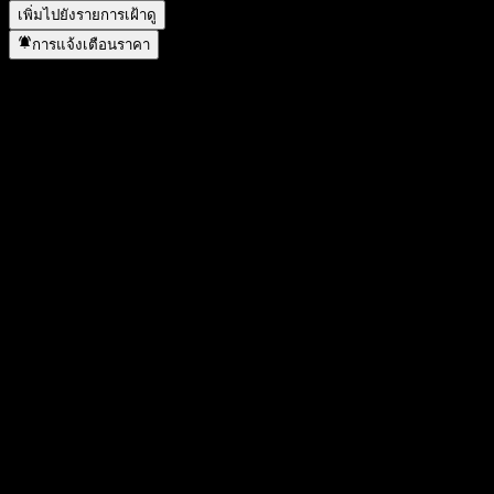
เพิ่มไปยังรายการเฝ้าดู
การแจ้งเตือนราคา
สถิติ
ราคาสูงสุดของวัน
10.02
ราคาต่ำสุดของวัน
9.9
สูงสุด 52W
10.28
ต่ำสุด 52W
7.69
ปริมาณการซื้อขาย
1,458,260
ปริมาณเฉลี่ย
-
มูลค่าตลาด
101.4B
อัตราส่วน P/E