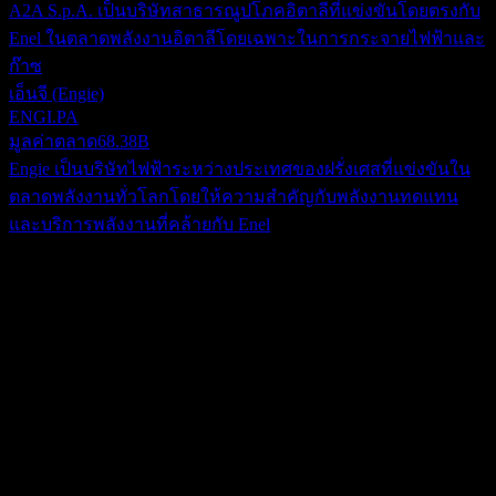
A2A S.p.A. เป็นบริษัทสาธารณูปโภคอิตาลีที่แข่งขันโดยตรงกับ
Enel ในตลาดพลังงานอิตาลีโดยเฉพาะในการกระจายไฟฟ้าและ
ก๊าซ
เอ็นจี (Engie)
ENGI.PA
มูลค่าตลาด
68.38B
Engie เป็นบริษัทไฟฟ้าระหว่างประเทศของฝรั่งเศสที่แข่งขันใน
ตลาดพลังงานทั่วโลกโดยให้ความสำคัญกับพลังงานทดแทน
และบริการพลังงานที่คล้ายกับ Enel
เกี่ยวกับ
Enel (Enel Spa) ดำเนินธุรกิจในฐานะบริษัทพลังงานและก๊าซแบบ
ครบวงจรระดับโลก การดำเนินงานที่ครอบคลุมของบริษัท
ประกอบด้วยห่วงโซ่คุณค่าของไฟฟ้าทั้งหมด ตั้งแต่การผลิต การ
Show more...
ส่ง และการจำหน่าย ไปจนถึงการจัดซื้อ การขนส่ง และการขาย
ซีอีโอ
ปลีกพลังงาน นอกจากนี้ บริษัทยังดำเนินธุรกิจในการขนส่งและ
Mr. Francesco Starace
ทำการตลาดก๊าซธรรมชาติ รวมถึงการจัดหาก๊าซธรรมชาติ
พนักงาน