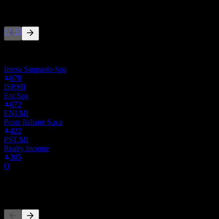
ผู้คนก็ติดตามเช่นกัน
JUL
28
Enel (Enel Spa)
ประมาณการ
ENEL.MI
รายการนี้อ้างอิงจากรายการเฝ้าดูของผู้ใช้ Stock Events ที่
ติดตาม ENEL.MI ไม่ใช่คำแนะนำการลงทุน
Intesa Sanpaolo Spa
678
ISP.MI
Eni Spa
672
ENI.MI
Poste Italiane S.p.a
422
PST.MI
Realty Income
305
O
คู่แข่ง