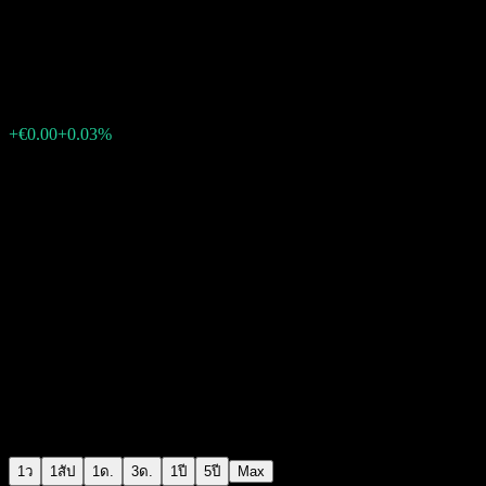
Enel (Enel Spa)
€9.97
4034
+€0.00
+0.03%
09:49 วันนี้
1ว
1สัป
1ด.
3ด.
1ปี
5ปี
Max