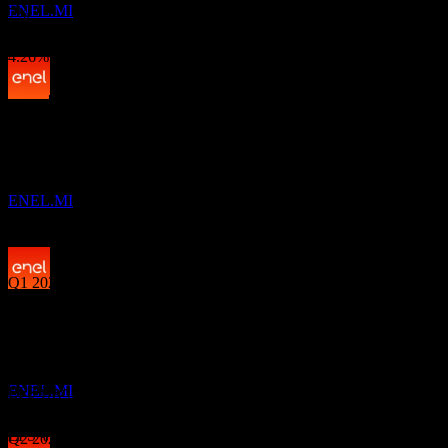
ENEL.MI
7%
การเติบโต 1ปี
4.26%
ผลประกอบการ
การจ่ายเงินปันผล
22
JUL
27
12
Nov
คาดการณ์
Enel (Enel Spa)
Q3 2024
ประมาณการ
ENEL.MI
Q4 2024
Q1 2025
ขึ้น XD
19
Q2 2025
JAN
28
Enel (Enel Spa)
ประมาณการ
Q3 2025
ENEL.MI
EPS ที่คาดการณ์
0.18616244482403999
EPS จริง
Q2 2026