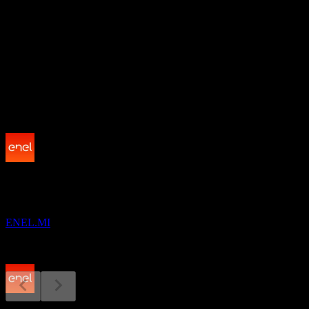
21.43
อัตราผลตอบแทนเงินปันผล
4.91%
เงินปันผล
0.49
กำลังจะมาถึง
ผลประกอบการ
12
NOV
Enel (Enel Spa)
ENEL.MI
ขึ้น XD