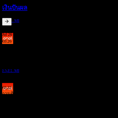
19
เงินปันผล
JAN
27
Enel (Enel Spa)
ประมาณการ
ENEL.MI
4.91
%
อัตราผลตอบแทนเงินปันผล
Jul 26
€0.26
Jan 26
การจ่ายเงินปันผล
€0.23
21
Jul 25
JAN
27
Enel (Enel Spa)
€0.26
ประมาณการ
Jan 25
ENEL.MI
€0.22
Jul 24
€0.22
การเติบโต 10ปี
ขึ้น XD
19.87%
20
การเติบโต 5 ปี
JUL
27
6.48%
Enel (Enel Spa)
การเติบโต 3 ปี
ประมาณการ