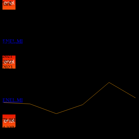
ไม่มี
การจ่ายเงินปันผล
ถัดไป
ข้อมูลการเงิน
21
JAN
28
0.1
Enel (Enel Spa)
0.13
5.41%
อัตรากำไร
0.17
ประมาณการ
ENEL.MI
0.2
มีกำไร
2020
2021
2022
2023
ขึ้น XD
2024
2025
20
JUL
28
Enel (Enel Spa)
ประมาณการ
ENEL.MI
78.06B
รายได้
4.23B
กำไรสุทธิ
การจ่ายเงินปันผล
21