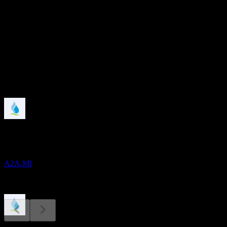
8.43
อัตราผลตอบแทนเงินปันผล
4.47%
เงินปันผล
0.1
กำลังจะมาถึง
ผลประกอบการ
9
NOV
A2A Spa
A2A.MI
ขึ้น XD