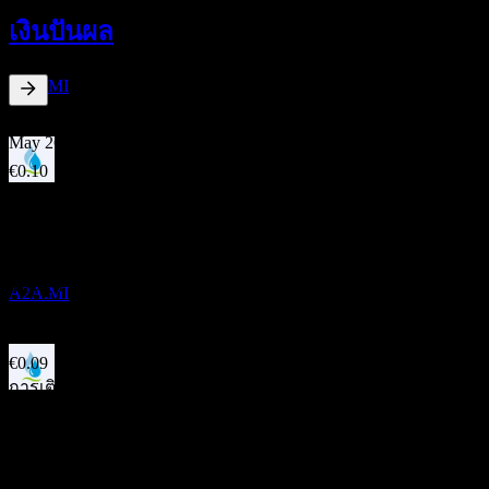
18
เงินปันผล
MAY
27
A2A Spa
ประมาณการ
A2A.MI
4.47
%
อัตราผลตอบแทนเงินปันผล
May 26
€0.10
May 25
การจ่ายเงินปันผล
€0.10
20
May 24
MAY
27
A2A Spa
€0.10
ประมาณการ
May 23
A2A.MI
€0.09
May 22
€0.09
การเติบโต 10ปี
ขึ้น XD
ไม่มี
18
การเติบโต 5 ปี
MAY
28
5.39%
A2A Spa
ประมาณการ
การเติบโต 3 ปี