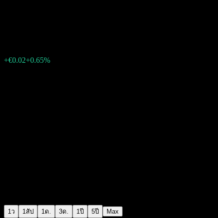
A2A Spa
€2.33
1405
+€0.02
+0.65%
15:35 วันนี้
1ว
1สัป
1ด.
3ด.
1ปี
5ปี
Max