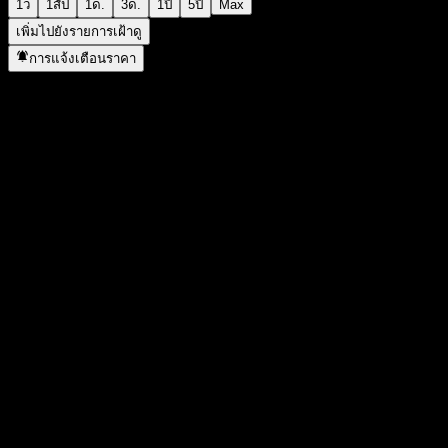
1ว
1สัป
1ด.
3ด.
1ปี
5ปี
Max
เพิ่มไปยังรายการเฝ้าดู
การแจ้งเตือนราคา
สถิติ
ราคาสูงสุดของวัน
336.22
ราคาต่ำสุดของวัน
324.64
สูงสุด 52W
762.48
ต่ำสุด 52W
252.84
ปริมาณการซื้อขาย
2,946,324
ปริมาณเฉลี่ย
5,520,545
มูลค่าตลาด
88.97B