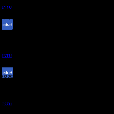
การเติบโต 3 ปี
ประมาณการ
INTU
14%
การเติบโต 1ปี
11.11%
ผลประกอบการ
การจ่ายเงินปันผล
15
JAN
27
25
Aug
คาดการณ์
Intuit
Q4 2024
ประมาณการ
INTU
Q1 2025
Q2 2025
ขึ้น XD
9
Q3 2025
APR
27
Intuit
ประมาณการ
Q4 2025
INTU
EPS ที่คาดการณ์
3.537516