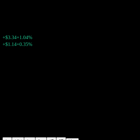
Intuit
$325.25
2558
+$3.34
+1.04%
Friday 20:00
+$1.14
+0.35%
Friday 23:57
หลังเวลาตลาด