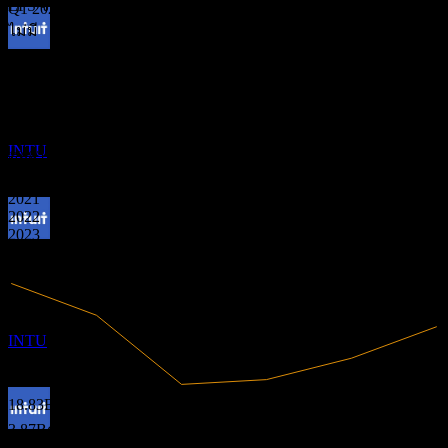
EPS จริง
Q1 2026
ไม่มี
การจ่ายเงินปันผล
ถัดไป
ข้อมูลการเงิน
16
APR
27
2.57
Intuit
5.98
20.55%
อัตรากำไร
9.39
ประมาณการ
INTU
12.8
มีกำไร
2020
2021
2022
2023
ขึ้น XD
2024
2025
9
JUL
27
Intuit
ประมาณการ
INTU
18.83B
รายได้
3.87B
กำไรสุทธิ
การจ่ายเงินปันผล