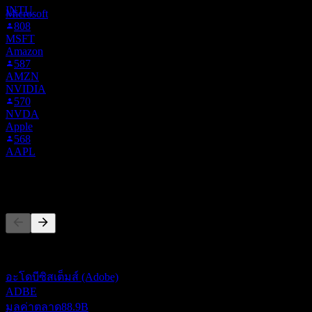
INTU
Microsoft
808
MSFT
Amazon
587
AMZN
NVIDIA
570
NVDA
Apple
568
AAPL
คู่แข่ง
รายการนี้เป็นการวิเคราะห์ตามเหตุการณ์ล่าสุดในตลาด ไม่ใช่
คำแนะนำการลงทุน
อะโดบีซิสเต็มส์ (Adobe)
ADBE
มูลค่าตลาด
88.9B