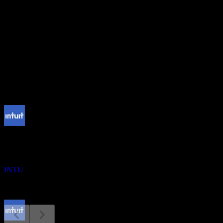
อัตราส่วน P/E
16.78
อัตราผลตอบแทนเงินปันผล
1.48%
เงินปันผล
4.8
กำลังจะมาถึง
ผลประกอบการ
25
AUG
Intuit
INTU