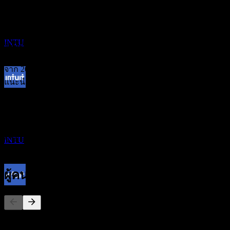
16
การจัดอันดับนักวิเคราะห์
JUL
27
Intuit
ประมาณการ
INTU
422.10
ราคาเป้าหมายเฉลี่ย
ประมาณการสูงสุดคือ 700.00.
จาก 20 การให้คะแนนในช่วง 6 เดือนที่ผ่านมา นี่ไม่ใช่คำ
แนะนำการลงทุน
ขึ้น XD
ซื้อ
11
55
%
OCT
27
ถือ
Intuit
35
%
ประมาณการ
ขาย
INTU
10
%
ผู้คนก็ติดตามเช่นกัน
การจ่ายเงินปันผล
15
OCT
27
รายการนี้อ้างอิงจากรายการเฝ้าดูของผู้ใช้ Stock Events ที่
Intuit
ติดตาม INTU ไม่ใช่คำแนะนำการลงทุน
ประมาณการ