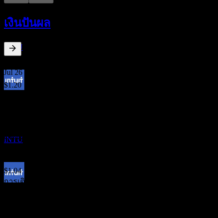
ขึ้น XD
9
เงินปันผล
OCT
Intuit
ประมาณการ
INTU
1.48
%
อัตราผลตอบแทนเงินปันผล
Jul 26
$1.20
Apr 26
การจ่ายเงินปันผล
$1.20
16
Jan 26
OCT
Intuit
$1.20
ประมาณการ
Oct 25
INTU
$1.20
Jul 25
$1.04
การเติบโต 10ปี
ขึ้น XD
14.49%
11
การเติบโต 5 ปี
JAN
27
14.4%
Intuit