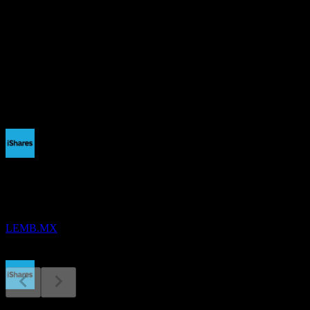
-
อัตราผลตอบแทนเงินปันผล
2.46%
เงินปันผล
18.21
กำลังจะมาถึง
ขึ้น XD
18
DEC
iShares J.P. Morgan EM Local Currency Bond
ประมาณการ
LEMB.MX
การจ่ายเงินปันผล