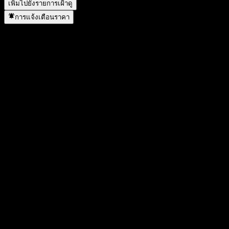
เพิ่มไปยังรายการเฝ้าดู
การแจ้งเตือนราคา
สถิติ
ราคาสูงสุดของวัน
740
ราคาต่ำสุดของวัน
740
สูงสุด 52W
773
ต่ำสุด 52W
720
ปริมาณการซื้อขาย
1,460
ปริมาณเฉลี่ย
26
มูลค่าตลาด
0
อัตราส่วน P/E