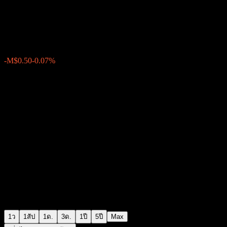
iShares J.P. Morgan EM Local 
M$740.00
15
-M$0.50
-0.07%
Thursday 16:41
1ว
1สัป
1ด.
3ด.
1ปี
5ปี
Max