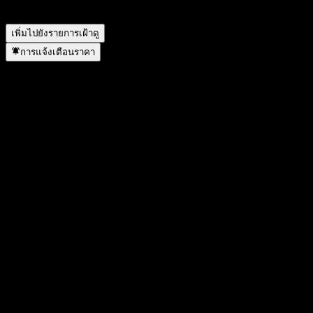
สำนักงานใหญ่ของ LiveRamp อยู่ที่ไหน?
▼
เพิ่มไปยังรายการเฝ้าดู
การแจ้งเตือนราคา