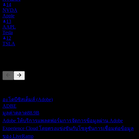
14
NVDA
Apple
13
AAPL
Tesla
12
TSLA
คู่แข่ง
รายการนี้เป็นการวิเคราะห์ตามเหตุการณ์ล่าสุดในตลาด ไม่ใช่
คำแนะนำการลงทุน
อะโดบีซิสเต็มส์ (Adobe)
ADBE
มูลค่าตลาด
88.9B
Adobe ให้บริการแพลตฟอร์มการจัดการข้อมูลผ่าน Adobe
Experience Cloud โดยตรงแข่งขันกับโซลูชันการเชื่อมต่อข้อมูล
ของ LiveRamp