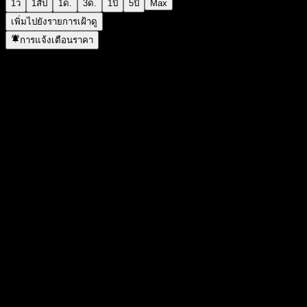
1ว
1สัป
1ด.
3ด.
1ปี
5ปี
Max
เพิ่มไปยังรายการเฝ้าดู
การแจ้งเตือนราคา
สถิติ
ราคาสูงสุดของวัน
37.82
ราคาต่ำสุดของวัน
37.81
สูงสุด 52W
38.23
ต่ำสุด 52W
21.71
ปริมาณการซื้อขาย
30,957
ปริมาณเฉลี่ย
-
มูลค่าตลาด
2.3B