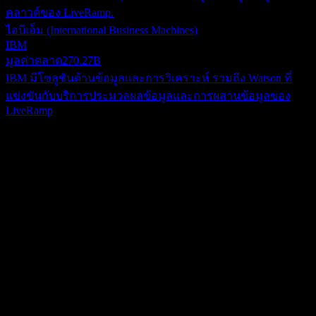
คลาวด์ของ LiveRamp.
ไอบีเอ็ม (International Business Machines)
IBM
มูลค่าตลาด
270.27B
IBM มีโซลูชันด้านข้อมูลและการวิเคราะห์ รวมถึง Watson ที่
แข่งขันกับบริการประมวลผลข้อมูลและการผสานข้อมูลของ
LiveRamp
เกี่ยวกับ
LiveRamp ดำเนินธุรกิจในฐานะองค์กรเทคโนโลยี โดยนำเสนอ
โซลูชันการเชื่อมต่อข้อมูลระดับองค์กรที่ซับซ้อนครอบคลุมทั่ว
สหรัฐอเมริกา ยุโรป และภูมิภาคเอเชียแปซิฟิก พอร์ตโฟลิโอ
Show more...
ผลิตภัณฑ์ประกอบด้วย: RampID: ตัวระบุพื้นฐานที่มุ่งเน้นไปที่
ซีอีโอ
บุคคล, Safe Haven: แพลตฟอร์มที่มีประสิทธิภาพซึ่งออกแบบมา
Mr. Scott E. Howe
เพื่อเพิ่มศักยภาพให้ธุรกิจในการใช้ประโยชน์จากข้อมูล,
พนักงาน
LiveRamp Data Marketplace: เครื่องมือสำคัญที่ช่วยอำนวยความ
1300
สะดวกในการบูรณาการข้อมูลกลุ่มเป้าหมายจากเจ้าของข้อมูล
ประเทศ