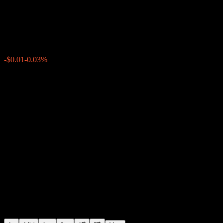
LiveRamp
$37.81
43
-$0.01
-0.03%
Friday 20:00
+$0.00
+0%
Friday 20:00
หลังเวลาตลาด