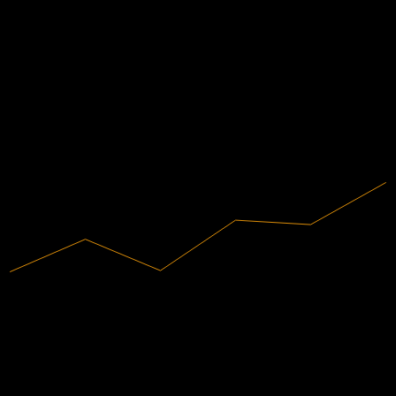
ข้อมูลการเงิน
0.28
0.44
17.95%
อัตรากำไร
0.6
0.76
มีกำไร
2020
2021
2022
2023
2024
2025
812.94M
รายได้
145.95M
กำไรสุทธิ
การจัดอันดับนักวิเคราะห์