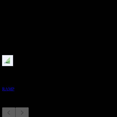
อัตราส่วน P/E
16.99
อัตราผลตอบแทนเงินปันผล
-
เงินปันผล
-
กำลังจะมาถึง
ผลประกอบการ
11
NOV
LiveRamp
RAMP