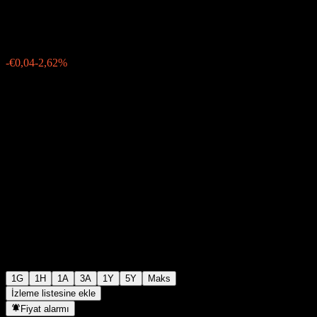
€1,4132
168
-€0,04
-2,62%
Friday 06:02
1G
1H
1A
3A
1Y
5Y
Maks
İzleme listesine ekle
Fiyat alarmı