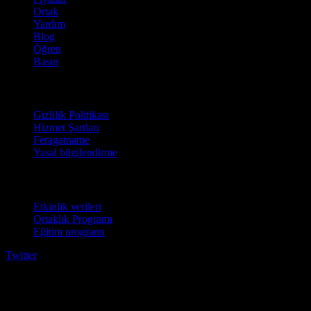
Ortak
Yardım
Blog
Öğren
Basın
Hukuki
Gizlilik Politikası
Hizmet Şartları
Feragatname
Yasal bilgilendirme
İşletmeler için
Etkinlik verileri
Ortaklık Programı
Eğitim programı
Twitter