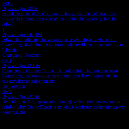
VOD
Piyasa değeri
33,9B
Vodafone Group Plc, uluslararası dolaşım ve küresel hizmetler
pazarında rekabet eden küresel bir telekomünikasyon şirketidir.
AT&T
T
Piyasa değeri
146,82B
AT&T Inc., teknoloji inovasyonu, küresel dolaşım ve kurumsal
hizmetler gibi alanlarda rekabet eden küresel bir telekomünikasyon
lideridir.
Chunghwa Telecom
CHT
Piyasa değeri
32,15B
Chunghwa Telecom Co., Ltd., hem tüketiciler hem de kurumsal
hizmetler için Asya pazarında rekabet eden Tayvan'ın en büyük
telekom hizmet sağlayıcısıdır.
SK Telecom
SKM
Piyasa değeri
12,76B
SK Telecom, Asya pazarında teknoloji ve hizmet inovasyonunda
rekabet eden Güney Kore'nin en büyük kablosuz telekomünikasyon
operatörüdür.
Hakkında