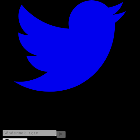
©
2026
Stock Events GmbH