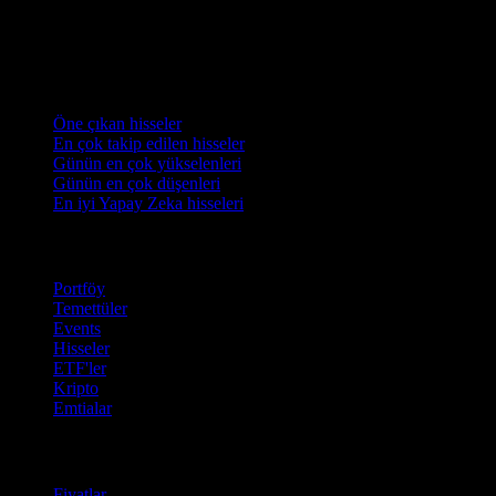
Koleksiyonlar
Öne çıkan hisseler
En çok takip edilen hisseler
Günün en çok yükselenleri
Günün en çok düşenleri
En iyi Yapay Zeka hisseleri
Özellikler
Portföy
Temettüler
Events
Hisseler
ETF'ler
Kripto
Emtialar
company
Fiyatlar