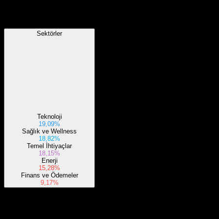
Sektörler
Sektörler
Teknoloji
19,09%
Sağlık ve Wellness
18,82%
Temel İhtiyaçlar
18,15%
Enerji
15,28%
Finans ve Ödemeler
9,17%
Hakkında