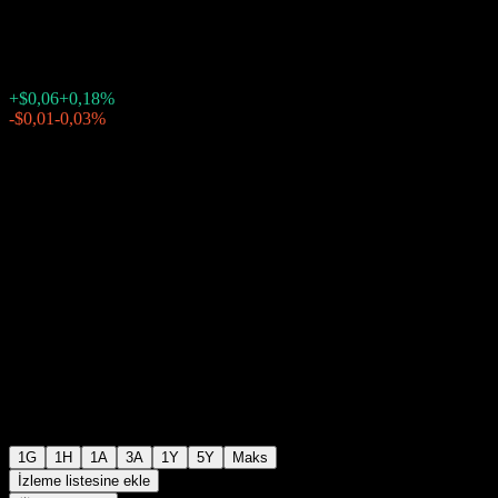
$33,70
105259
+$0,06
+0,18%
20:00 Bugün
-$0,01
-0,03%
21:19
Seans sonrası
1G
1H
1A
3A
1Y
5Y
Maks
İzleme listesine ekle