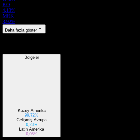
KO
4,13%
MRK
3,92%
Daha fazla göster
Bölgeler
Bölgeler
Kuzey Amerika
99,72%
Gelişmiş Avrupa
0,23%
Latin Amerika
0,05%