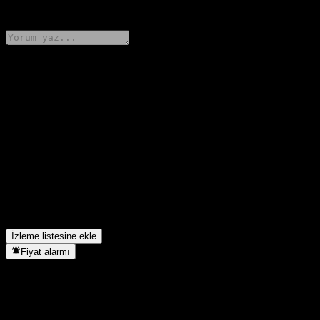
6 Comments
Düşüncelerini paylaş
FAQ
Schwab US Dividend Equity hissesinin bugünkü fiyatı nedir?
▼
Schwab US Dividend Equity hissesinin sembolü nedir?
▼
Schwab US Dividend Equity hissesinin fiyatı artıyor mu?
▼
Schwab US Dividend Equity temettü ödüyor mu?
▼
Schwab US Dividend Equity hangi sektörde yer alıyor?
▼
Schwab US Dividend Equity hisse bölünmesini ne zaman
tamamladı?
▼
İzleme listesine ekle
Fiyat alarmı