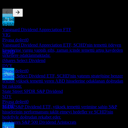
Bu liste, son piyasa olaylarına dayalı bir analizdir. Yatırım tavsiyesi
değildir.
Temettü ödemesi
Vanguard Dividend Appreciation FTF
29
VIG
JUN
27
Piyasa değeri
0
Schwab US Dividend Equity
Vanguard Dividend Appreciation ETF, SCHD'nin temettü ödeyen
Tahmini
hisselerine vurgu yaptığı gibi, zaman içinde temettü artışı kaydeden
SCHD
şirketlere odaklanmaktadır.
iShares Select Dividend
DVY
Piyasa değeri
0
iShares Select Dividend ETF, SCHD'nin yatırım stratejisine benzer
şekilde yüksek temettü veren ABD hisselerine odaklanan doğrudan
Temettü eksisi
bir rakiptir.
24
State Street SPDR S&P Dividend
SEP
27
SDY
Schwab US Dividend Equity
Piyasa değeri
0
Tahmini
SCHD
SPDR S&P Dividend ETF, yüksek temettü verimine sahip S&P
hisselerinin performansını taklit etmeyi hedefler ve SCHD'nin
hedefiyle doğrudan rekabet eder.
ProShares S&P 500 Dividend Aristocrats
NOBL