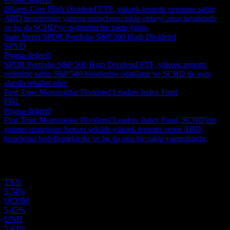
iShares Core High Dividend ETF, yüksek temettü verimine sahip
ABD hisselerinin yatırım sonuçlarını takip etmeyi amaçlamaktadır
ve bu da SCHD'ye doğrudan bir rakip yapar.
State Street SPDR Portfolio S&P 500 High Dividend
SPYD
Piyasa değeri
0
SPDR Portfolio S&P 500 High Dividend ETF, yüksek temettü
verimine sahip S&P 500 hisselerine odaklanır ve SCHD ile aynı
alanda rekabet eder.
First Trust Morningstar Dividend Leaders Index Fund
FDL
Piyasa değeri
0
First Trust Morningstar Dividend Leaders Index Fund, SCHD'nin
yatırım stratejisine benzer şekilde yüksek temettü veren ABD
hisselerini hedeflemektedir ve bu da onu bir rakip yapmaktadır.
Portföy
TXN
5,74%
QCOM
5,45%
UNH
5,43%