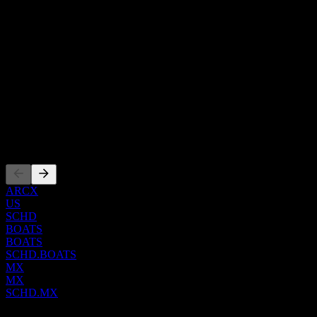
Bu fon, yönetim ücreti veya diğer operasyonel giderler dikkate
alınmaksızın, Dow Jones U.S. Dividend 100 Index'in genel finansal
performansını yakından taklit etmeyi amaçlamaktadır.
Show more...
CEO
Ülke
Amerika Birleşik Devletleri
ISIN
US8085247976
Kotasyonlar
ARCX
US
SCHD
BOATS
BOATS
SCHD.BOATS
MX
MX
SCHD.MX