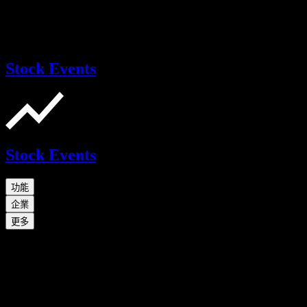
Stock Events
Stock Events
功能
企業
更多