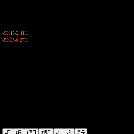
SoFi Technologies
$18.25
12205
-$0.45
-2.41%
Wednesday 20:00
-$0.05
-0.27%
Wednesday 23:59
盤後
1日
1週
1個月
3個月
1年
5年
最長