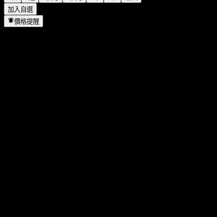
加入自選
價格提醒
統計
當日最高
18.86
當日最低
18.23
52週高點
32.73
52週低點
14.88
成交量
56,579,519
平均成交量
79,925,375
市值
23.55B
本益比