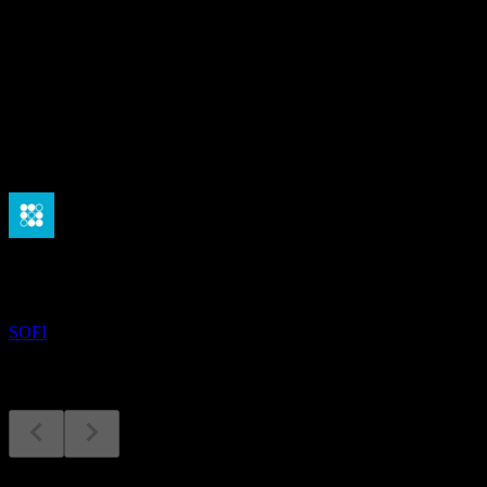
41.73
股息殖利率
-
股息
-
即將到來
財報
3
NOV
SoFi Technologies
SOFI