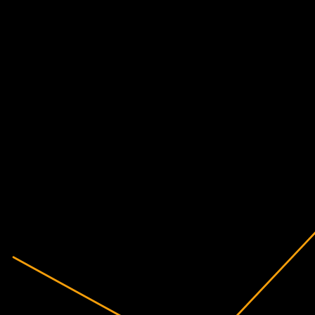
Tài chính
-45,91%
Biên lợi nhuận
Không có lãi
2020
2021
2022
2023
2024
2025