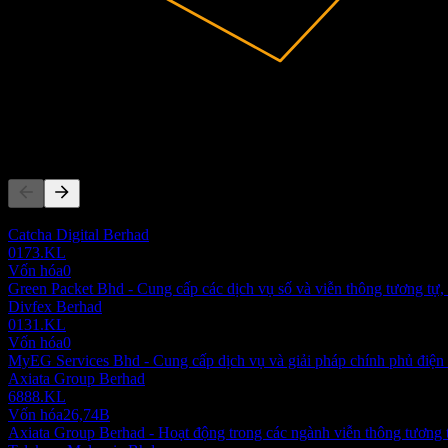
91,38M
Doanh thu
-41,95M
Lợi nhuận ròng
Đối thủ
Danh sách này là phân tích dựa trên các sự kiện thị trường gần đây. 
Catcha Digital Berhad
0173.KL
Vốn hóa
0
Green Packet Bhd - Cung cấp các dịch vụ số và viễn thông tương tự, 
Divfex Berhad
0131.KL
Vốn hóa
0
MyEG Services Bhd - Cung cấp dịch vụ và giải pháp chính phủ điện t
Axiata Group Berhad
6888.KL
Vốn hóa
26,74B
Axiata Group Berhad - Hoạt động trong các ngành viễn thông tương t