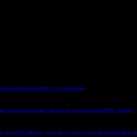
Đây không phải là khuyến nghị đầu tư.
cạnh tranh trên thị trường ICT của Malaysia.
ử, cạnh tranh trong lĩnh vực dịch vụ số tương tự như MNC Wireless.
ự như MNC Wireless, cung cấp các dịch vụ trùng lắp trong di động và