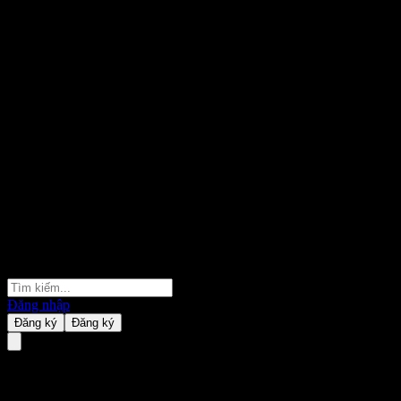
Đăng nhập
Đăng ký
Đăng ký
M N C Wireless Bhd