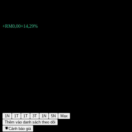
RM0,040000
2
+RM0,00
+14,29%
08:41 Hôm nay
1N
1T
1T
3T
1N
5N
Max
Thêm vào danh sách theo dõi
Cảnh báo giá