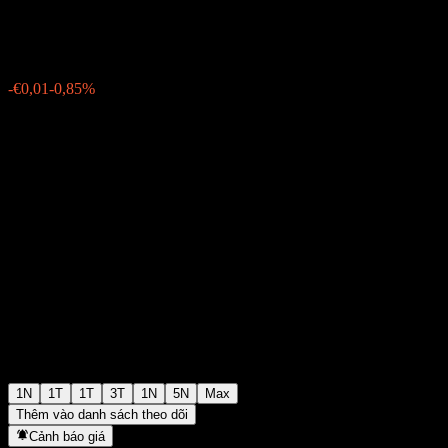
€0,8210
78
-€0,01
-0,85%
Friday 19:31
1N
1T
1T
3T
1N
5N
Max
Thêm vào danh sách theo dõi
Cảnh báo giá