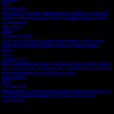
RYN
Vốn hóa
6,43B
Rayonier Inc. là một quỹ đầu tư bất động sản rừng cây cạnh tranh
với Accsys bằng cách cung cấp gỗ và sản phẩm rừng cho các thị
trường tương tự.
JELD-WEN
JELD
Vốn hóa
104,24M
JELD-WEN Holding, Inc. sản xuất và bán cửa và cửa sổ, cạnh
tranh với Accsys trên thị trường vật liệu xây dựng bền vững.
Masco
MAS
Vốn hóa
15,7B
Masco Corporation sản xuất và bán các sản phẩm cải thiện nhà cửa
và vật liệu xây dựng, bao gồm các sản phẩm dựa trên gỗ, cạnh tranh
trên thị trường rộng lớn cho vật liệu xây dựng.
Boise Cascade
BCC
Vốn hóa
2,68B
Boise Cascade Company sản xuất các sản phẩm gỗ kỹ thuật và ván
ép, cạnh tranh trên thị trường gỗ kỹ thuật cùng với Accsys
Technologies.
Giới thiệu