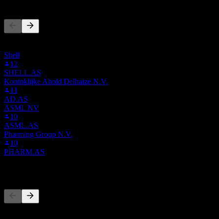
Người khác cũng theo dõi
Danh sách này dựa trên danh sách theo dõi của người dùng Stock
Events theo dõi 1D8.STU. Đây không phải là khuyến nghị đầu tư.
Shell
12
SHELL.AS
Koninklijke Ahold Delhaize N.V.
11
AD.AS
ASML NV
10
ASML.AS
Pharming Group N.V.
10
PHARM.AS
Đối thủ
Danh sách này là phân tích dựa trên các sự kiện thị trường gần đây.
Đây không phải là khuyến nghị đầu tư.