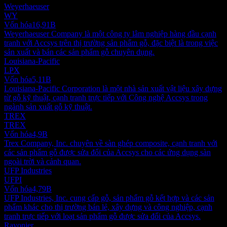
Weyerhaeuser
WY
Vốn hóa
16,91B
Weyerhaeuser Company là một công ty lâm nghiệp hàng đầu cạnh
tranh với Accsys trên thị trường sản phẩm gỗ, đặc biệt là trong việc
sản xuất và bán các sản phẩm gỗ chuyên dụng.
Louisiana-Pacific
LPX
Vốn hóa
5,11B
Louisiana-Pacific Corporation là một nhà sản xuất vật liệu xây dựng
từ gỗ kỹ thuật, cạnh tranh trực tiếp với Công nghệ Accsys trong
ngành sản xuất gỗ kỹ thuật.
TREX
TREX
Vốn hóa
4,9B
Trex Company, Inc. chuyên về sàn ghép composite, cạnh tranh với
các sản phẩm gỗ được sửa đổi của Accsys cho các ứng dụng sàn
ngoài trời và cảnh quan.
UFP Industries
UFPI
Vốn hóa
4,79B
UFP Industries, Inc. cung cấp gỗ, sản phẩm gỗ kết hợp và các sản
phẩm khác cho thị trường bán lẻ, xây dựng và công nghiệp, cạnh
tranh trực tiếp với loạt sản phẩm gỗ được sửa đổi của Accsys.
Rayonier