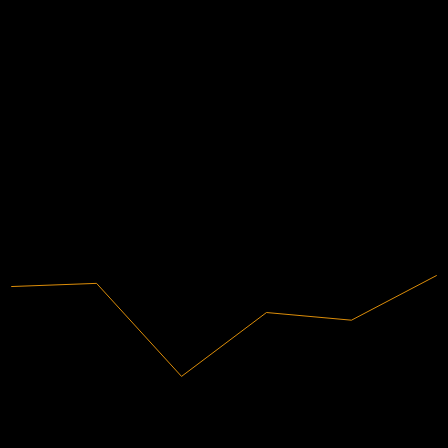
Không có
EPS thực tế
Không có
Tài chính
4,23%
Biên lợi nhuận
Có lãi
2020
2021
2022
2023
2024
2025
153,28M
Doanh thu
6,48M
Lợi nhuận ròng