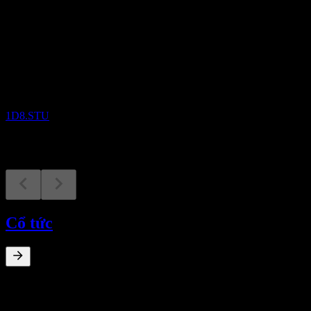
Sắp tới
Kết quả tài chính
25
NOV
Accsys Technologies
1D8.STU
Cổ tức
0
%
Lợi suất cổ tức
Aug 8
€0,01