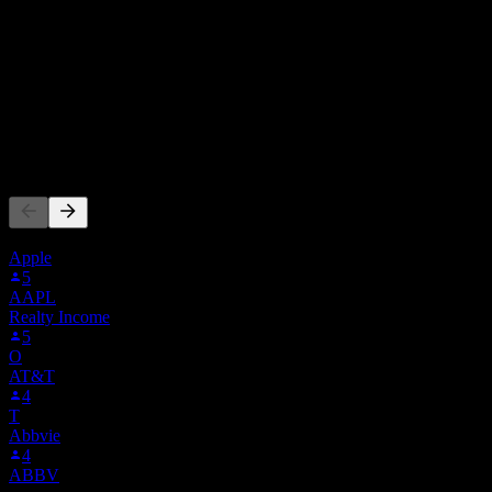
64,65M
Doanh thu
-7,65M
Lợi nhuận ròng
Người khác cũng theo dõi
Danh sách này dựa trên danh sách theo dõi của người dùng Stock Ev
Apple
5
AAPL
Realty Income
5
O
AT&T
4
T
Abbvie
4
ABBV