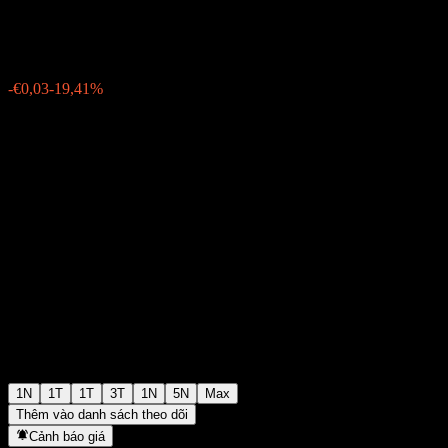
€0,110000
52
-€0,03
-19,41%
Friday 08:46
1N
1T
1T
3T
1N
5N
Max
Thêm vào danh sách theo dõi
Cảnh báo giá