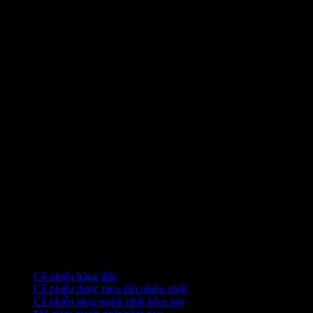
Bộ sưu tập
Cổ phiếu hàng đầu
Cổ phiếu được theo dõi nhiều nhất
Cổ phiếu tăng mạnh nhất hôm nay