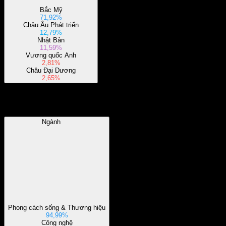
Bắc Mỹ
71,92%
Châu Âu Phát triển
12,79%
Nhật Bản
11,59%
Vương quốc Anh
2,81%
Châu Đại Dương
2,65%
Ngành
Ngành
Phong cách sống & Thương hiệu
94,99%
Công nghệ