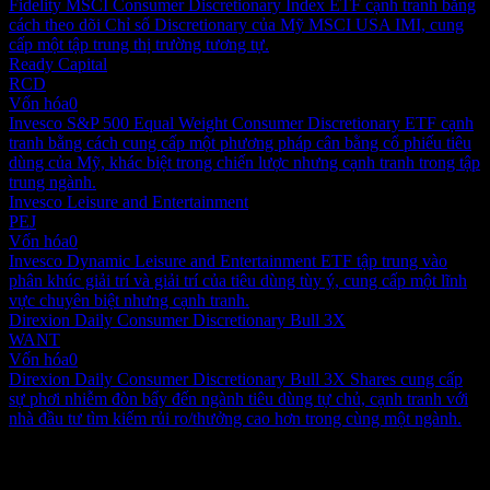
Fidelity MSCI Consumer Discretionary Index ETF cạnh tranh bằng
cách theo dõi Chỉ số Discretionary của Mỹ MSCI USA IMI, cung
cấp một tập trung thị trường tương tự.
Ready Capital
RCD
Vốn hóa
0
Invesco S&P 500 Equal Weight Consumer Discretionary ETF cạnh
tranh bằng cách cung cấp một phương pháp cân bằng cổ phiếu tiêu
dùng của Mỹ, khác biệt trong chiến lược nhưng cạnh tranh trong tập
trung ngành.
Invesco Leisure and Entertainment
PEJ
Vốn hóa
0
Invesco Dynamic Leisure and Entertainment ETF tập trung vào
phân khúc giải trí và giải trí của tiêu dùng tùy ý, cung cấp một lĩnh
vực chuyên biệt nhưng cạnh tranh.
Direxion Daily Consumer Discretionary Bull 3X
WANT
Vốn hóa
0
Direxion Daily Consumer Discretionary Bull 3X Shares cung cấp
sự phơi nhiễm đòn bẩy đến ngành tiêu dùng tự chủ, cạnh tranh với
nhà đầu tư tìm kiếm rủi ro/thưởng cao hơn trong cùng một ngành.
Danh mục đầu tư