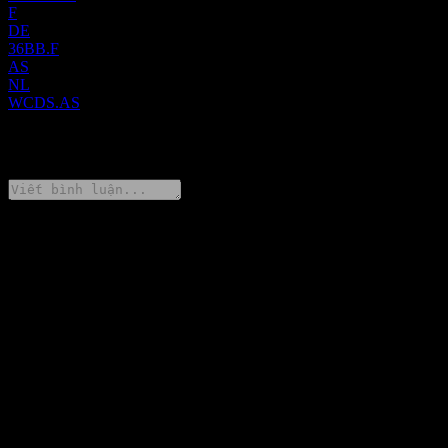
F
DE
36BB.F
AS
NL
WCDS.AS
0 Comments
Chia sẻ ý kiến của bạn
FAQ
Giá cổ phiếu iShares MSCI World Consumer Discretionary Sect
Adv UCITS hôm nay là bao nhiêu?
▼
Mã cổ phiếu của iShares MSCI World Consumer Discretionary
Sect Adv UCITS là gì?
▼
Giá cổ phiếu iShares MSCI World Consumer Discretionary Sect
Adv UCITS có đang tăng không?
▼
iShares MSCI World Consumer Discretionary Sect Adv UCITS