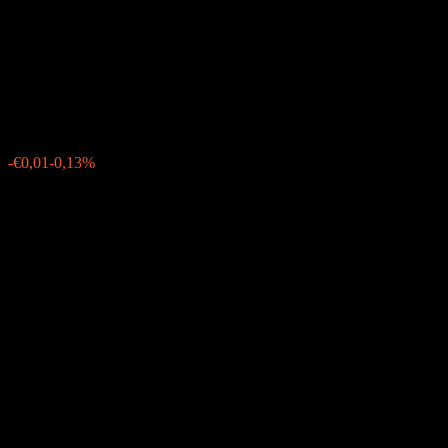
Consumer Discretionary Sect
Adv UCITS
€7,84
28
-€0,01
-0,13%
Friday 06:03