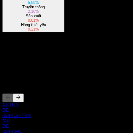
5,59%
Truyền thông
2,16%
Sản xuất
0,81%
Hàng thiết yếu
0,21%
Giới thiệu
Show more...
CEO
ISIN
IE00BJ5JP212
Niêm yết
XETRA
DE
36BB.XETRA
MU
DE
36BB.MU