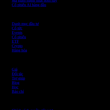
Mã giảm mạnh nhất hôm nay
Cổ phiếu AI hàng đầu
Tính năng
Danh mục đầu tư
Cổ tức
Events
Cổ phiếu
ETF
Crypto
Hàng hóa
company
Giá
Đối tác
Trợ giúp
Blog
Học
Báo chí
Pháp lý