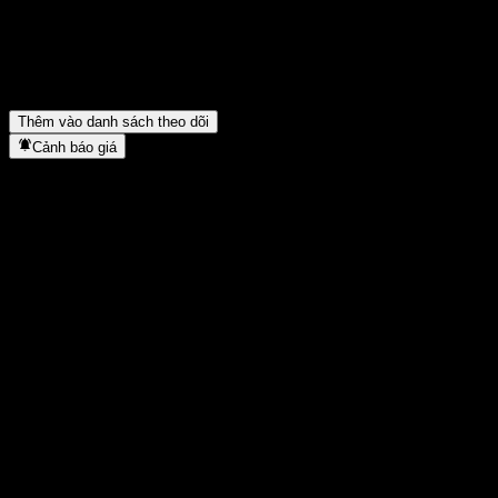
có trả cổ tức không?
▼
iShares MSCI World Consumer Discretionary Sect Adv UCITS
thuộc lĩnh vực nào?
▼
iShares MSCI World Consumer Discretionary Sect Adv UCITS
hoàn tất việc tách cổ phiếu khi nào?
▼
Thêm vào danh sách theo dõi
Cảnh báo giá