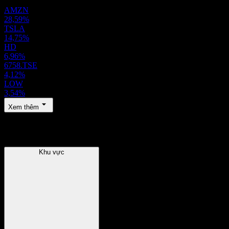
AMZN
28,59%
TSLA
14,75%
HD
6,96%
6758.TSE
4,12%
LOW
3,54%
Xem thêm
Khu vực
Khu vực