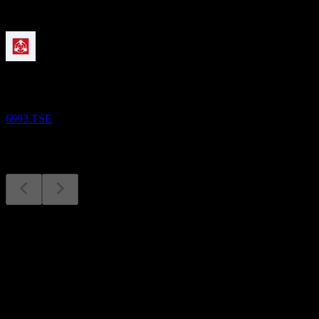
Sắp tới
Kết quả tài chính
7
AUG
Daikokuya
6993.TSE
Kết quả tài chính
7
Aug
Dự kiến
Q4 2024
Q1 2025