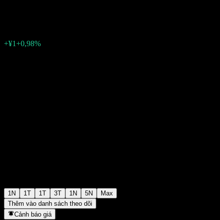
¥103
10
+¥1
+0,98%
06:30 Hôm nay
1N
1T
1T
3T
1N
5N
Max
Thêm vào danh sách theo dõi
Cảnh báo giá