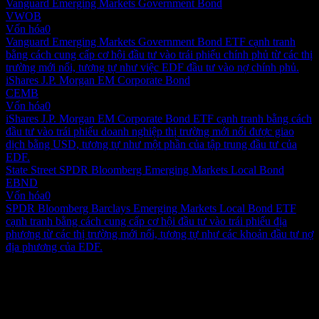
Vanguard Emerging Markets Government Bond
VWOB
Vốn hóa
0
Vanguard Emerging Markets Government Bond ETF cạnh tranh
bằng cách cung cấp cơ hội đầu tư vào trái phiếu chính phủ từ các thị
trường mới nổi, tương tự như việc EDF đầu tư vào nợ chính phủ.
iShares J.P. Morgan EM Corporate Bond
CEMB
Vốn hóa
0
iShares J.P. Morgan EM Corporate Bond ETF cạnh tranh bằng cách
đầu tư vào trái phiếu doanh nghiệp thị trường mới nổi được giao
dịch bằng USD, tương tự như một phần của tập trung đầu tư của
EDF.
State Street SPDR Bloomberg Emerging Markets Local Bond
EBND
Vốn hóa
0
SPDR Bloomberg Barclays Emerging Markets Local Bond ETF
cạnh tranh bằng cách cung cấp cơ hội đầu tư vào trái phiếu địa
phương từ các thị trường mới nổi, tương tự như các khoản đầu tư nợ
địa phương của EDF.
Giới thiệu
Virtus Stone Harbor Emerging Markets Income Fund là một quỹ