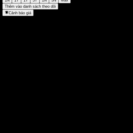
1N
1T
1T
3T
1N
5N
Max
Thêm vào danh sách theo dõi
Cảnh báo giá
Thống kê
Cao nhất trong ngày
5,4
Thấp nhất trong ngày
5,18
Đỉnh 52T
5,67
Thấp nhất 52T
4,72
Khối lượng
161.838
KL TB
152.984
Vốn hóa
0
Tỷ số P/E
-
Lợi suất cổ tức
13,51%