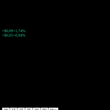
Markets Income Fund
$5,33
303
+$0,09
+1,74%
Friday 20:00
+$0,05
+0,94%
Friday 23:43
Ngoài giờ giao dịch