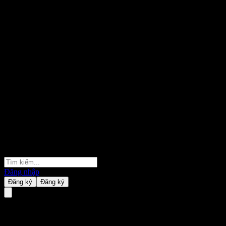
Đăng nhập
Đăng ký
Đăng ký
Virtus Stone Harbor Emerging