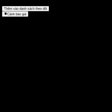
việc tách cổ phiếu khi nào?
▼
Thêm vào danh sách theo dõi
Cảnh báo giá