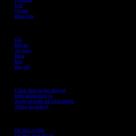
ETF
Crypto
Hàng hóa
company
Giá
Đối tác
Trợ giúp
Blog
Học
Báo chí
Pháp lý
Chính sách quyền riêng tư
Điều khoản dịch vụ
Tuyên bố miễn trừ trách nhiệm
Thông tin pháp lý
Dành cho doanh nghiệp
Dữ liệu sự kiện
Chương trình đối tác