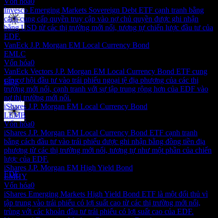
Vốn hóa
0
Invesco Emerging Markets Sovereign Debt ETF cạnh tranh bằng
cách cung cấp quyền truy cập vào nợ chủ quyền được ghi nhận
bằng USD từ các thị trường mới nổi, tương tự chiến lược đầu tư của
Chi trả cổ tức
EDF.
30
VanEck J.P. Morgan EM Local Currency Bond
DEC
EMLC
Virtus Stone Harbor Emerging Markets Income
Vốn hóa
0
Fund
VanEck Vectors J.P. Morgan EM Local Currency Bond ETF cung
Ước tính
cấp cơ hội đầu tư vào trái phiếu ngoại tệ địa phương của các thị
EDF
trường mới nổi, cạnh tranh với sự tập trung rộng hơn của EDF vào
nợ thị trường mới nổi.
iShares J.P. Morgan EM Local Currency Bond
LEMB
Vốn hóa
0
Ngày không hưởng cổ tức
iShares J.P. Morgan EM Local Currency Bond ETF cạnh tranh
12
bằng cách đầu tư vào trái phiếu được ghi nhận bằng đồng tiền địa
JAN
27
phương từ các thị trường mới nổi, tương tự như một phần của chiến
Virtus Stone Harbor Emerging Markets Income
lược của EDF.
Fund
iShares J.P. Morgan EM High Yield Bond
Ước tính
EDF
EMHY
Vốn hóa
0
iShares Emerging Markets High Yield Bond ETF là một đối thủ vì
tập trung vào trái phiếu có lợi suất cao từ các thị trường mới nổi,
trùng với các khoản đầu tư trái phiếu có lợi suất cao của EDF.