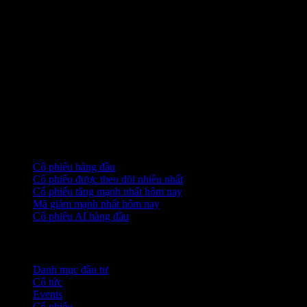
Bộ sưu tập
Cổ phiếu hàng đầu
Cổ phiếu được theo dõi nhiều nhất
Cổ phiếu tăng mạnh nhất hôm nay
Mã giảm mạnh nhất hôm nay
Cổ phiếu AI hàng đầu
Tính năng
Danh mục đầu tư
Cổ tức
Events
Cổ phiếu