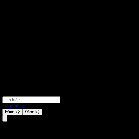
Đăng nhập
Đăng ký
Đăng ký
Virtus Stone Harbor Emerging