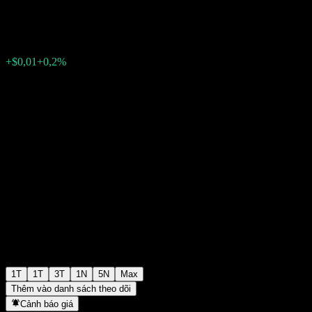
$5,06
303
+$0,01
+0,2%
Tuần trước
1T
1T
3T
1N
5N
Max
Thêm vào danh sách theo dõi
Cảnh báo giá