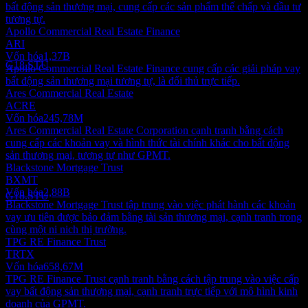
bất động sản thương mại, cung cấp các sản phẩm thế chấp và đầu tư
Ngày không hưởng cổ tức
tương tự.
1
Apollo Commercial Real Estate Finance
OCT
27
ARI
Granite Point Mortgage Trust
Vốn hóa
1,37B
Ước tính
G18.STU
Apollo Commercial Real Estate Finance cung cấp các giải pháp vay
bất động sản thương mại tương tự, là đối thủ trực tiếp.
Ares Commercial Real Estate
ACRE
Vốn hóa
245,78M
Ares Commercial Real Estate Corporation cạnh tranh bằng cách
Chi trả cổ tức
cung cấp các khoản vay và hình thức tài chính khác cho bất động
15
sản thương mại, tương tự như GPMT.
OCT
27
Blackstone Mortgage Trust
Granite Point Mortgage Trust
BXMT
Ước tính
Vốn hóa
2,88B
G18.STU
Blackstone Mortgage Trust tập trung vào việc phát hành các khoản
vay ưu tiên được bảo đảm bằng tài sản thương mại, cạnh tranh trong
cùng một ni nich thị trường.
TPG RE Finance Trust
TRTX
Vốn hóa
658,67M
TPG RE Finance Trust cạnh tranh bằng cách tập trung vào việc cấp
vay bất động sản thương mại, cạnh tranh trực tiếp với mô hình kinh
doanh của GPMT.