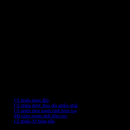
Bộ sưu tập
Cổ phiếu hàng đầu
Cổ phiếu được theo dõi nhiều nhất
Cổ phiếu tăng mạnh nhất hôm nay
Mã giảm mạnh nhất hôm nay
Cổ phiếu AI hàng đầu