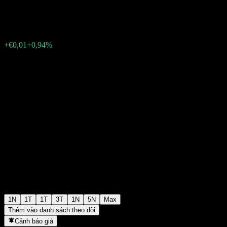
€1,0700
308
+€0,01
+0,94%
Friday 19:56
1N
1T
1T
3T
1N
5N
Max
Thêm vào danh sách theo dõi
Cảnh báo giá