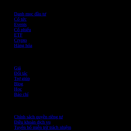
Tính năng
Danh mục đầu tư
Cổ tức
Events
Cổ phiếu
ETF
Crypto
Hàng hóa
company
Giá
Đối tác
Trợ giúp
Blog
Học
Báo chí
Pháp lý
Chính sách quyền riêng tư
Điều khoản dịch vụ
Tuyên bố miễn trừ trách nhiệm