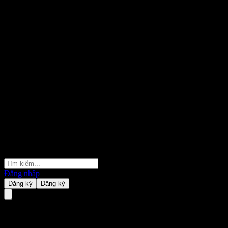
Đăng nhập
Đăng ký
Đăng ký
Granite Point Mortgage Trust