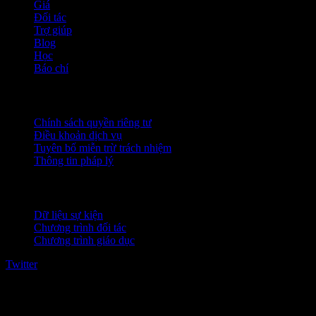
Giá
Đối tác
Trợ giúp
Blog
Học
Báo chí
Pháp lý
Chính sách quyền riêng tư
Điều khoản dịch vụ
Tuyên bố miễn trừ trách nhiệm
Thông tin pháp lý
Dành cho doanh nghiệp
Dữ liệu sự kiện
Chương trình đối tác
Chương trình giáo dục
Twitter