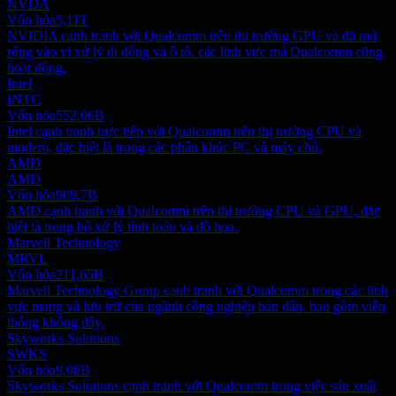
NVDA
Vốn hóa
5,11T
NVIDIA cạnh tranh với Qualcomm trên thị trường GPU và đã mở
rộng vào vi xử lý di động và ô tô, các lĩnh vực mà Qualcomm cũng
hoạt động.
Intel
INTC
Vốn hóa
552,06B
Intel cạnh tranh trực tiếp với Qualcomm trên thị trường CPU và
modem, đặc biệt là trong các phân khúc PC và máy chủ.
AMD
AMD
Vốn hóa
909,7B
AMD cạnh tranh với Qualcomm trên thị trường CPU và GPU, đặc
biệt là trong bộ xử lý tính toán và đồ họa.
Marvell Technology
MRVL
Vốn hóa
211,65B
Marvell Technology Group cạnh tranh với Qualcomm trong các lĩnh
vực mạng và lưu trữ của ngành công nghiệp bán dẫn, bao gồm viễn
thông không dây.
Skyworks Solutions
SWKS
Vốn hóa
9,08B
Skyworks Solutions cạnh tranh với Qualcomm trong việc sản xuất