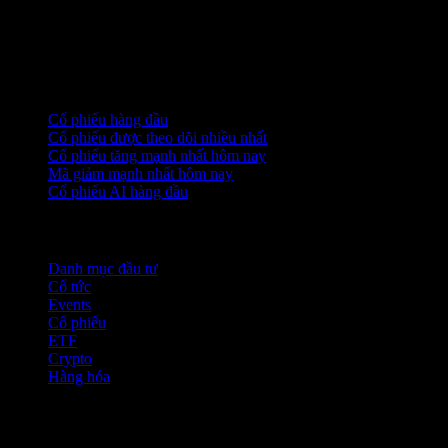
Bộ sưu tập
Cổ phiếu hàng đầu
Cổ phiếu được theo dõi nhiều nhất
Cổ phiếu tăng mạnh nhất hôm nay
Mã giảm mạnh nhất hôm nay
Cổ phiếu AI hàng đầu
Tính năng
Danh mục đầu tư
Cổ tức
Events
Cổ phiếu
ETF
Crypto
Hàng hóa
company