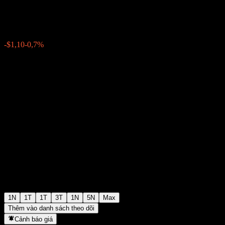
$156,43
9593
-$1,10
-0,7%
08:49 Hôm nay
1N
1T
1T
3T
1N
5N
Max
Thêm vào danh sách theo dõi
Cảnh báo giá