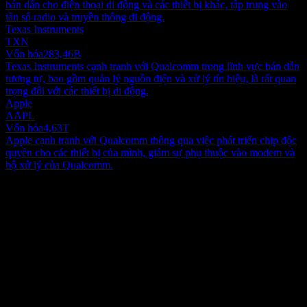
bán dẫn cho điện thoại di động và các thiết bị khác, tập trung vào
tần số radio và truyền thông di động.
Texas Instruments
TXN
Vốn hóa
283,46B
Texas Instruments cạnh tranh với Qualcomm trong lĩnh vực bán dẫn
tương tự, bao gồm quản lý nguồn điện và xử lý tín hiệu, là rất quan
trọng đối với các thiết bị di động.
Apple
AAPL
Vốn hóa
4,63T
Apple cạnh tranh với Qualcomm thông qua việc phát triển chip độc
quyền cho các thiết bị của mình, giảm sự phụ thuộc vào modem và
bộ xử lý của Qualcomm.
Giới thiệu
ควอลคอมม์ (Qualcomm) Incorporated tham gia vào việc phát triển
và thương mại hóa các công nghệ nền tảng cho ngành công nghiệp
không dây trên toàn thế giới. Công ty hoạt động thông qua ba phân
khúc: Qualcomm CDMA Technologies (QCT); Qualcomm
Show more...
Technology Licensing (QTL); và Qualcomm Strategic Initiatives
CEO
(QSI). Phân khúc QCT phát triển và cung cấp các mạch tích hợp và
Mr. Cristiano Renno Amon
phần mềm hệ thống với công nghệ kết nối và tính toán để sử dụng
Nhân viên