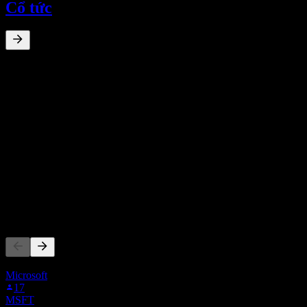
Cổ tức
0
%
Lợi suất cổ tức
Mar 22
€0,29
Tăng trưởng 10N
Không có
Tăng trưởng 5N
Không có
Tăng trưởng 3N
Không có
Tăng trưởng 1N
Không có
Người khác cũng theo dõi
Danh sách này dựa trên danh sách theo dõi của người dùng Stock Ev
Microsoft
17
MSFT