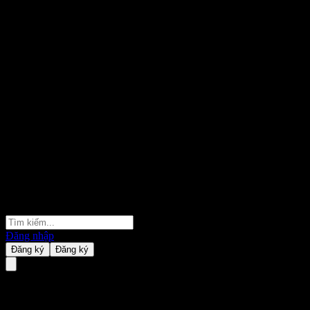
Đăng nhập
Đăng ký
Đăng ký
UBS Solactive China Technolo