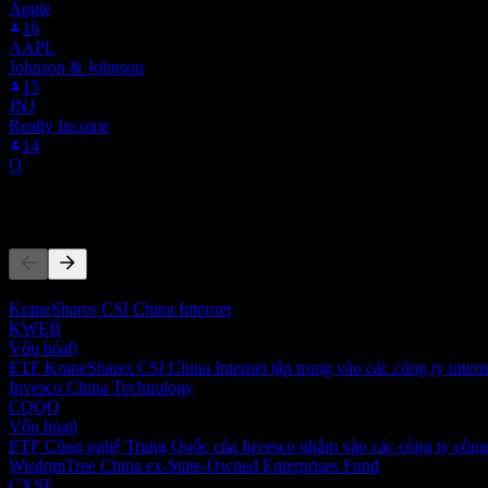
Apple
16
AAPL
Johnson & Johnson
15
JNJ
Realty Income
14
O
Đối thủ
Danh sách này là phân tích dựa trên các sự kiện thị trường gần đây. 
KraneShares CSI China Internet
KWEB
Vốn hóa
0
ETF KraneShares CSI China Internet tập trung vào các công ty inter
Invesco China Technology
CQQQ
Vốn hóa
0
ETF Công nghệ Trung Quốc của Invesco nhắm vào các công ty công 
WisdomTree China ex-State-Owned Enterprises Fund
CXSE