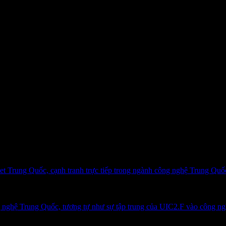
Đây không phải là khuyến nghị đầu tư.
net Trung Quốc, cạnh tranh trực tiếp trong ngành công nghệ Trung Quố
nghệ Trung Quốc, tương tự như sự tập trung của UIC2.F vào công ng