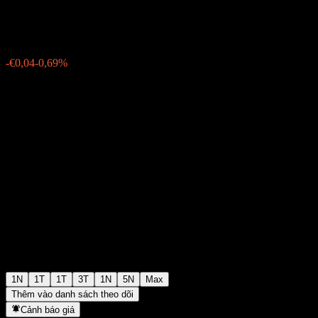
€6,51
45
-€0,04
-0,69%
Thursday 06:03
1N
1T
1T
3T
1N
5N
Max
Thêm vào danh sách theo dõi
Cảnh báo giá