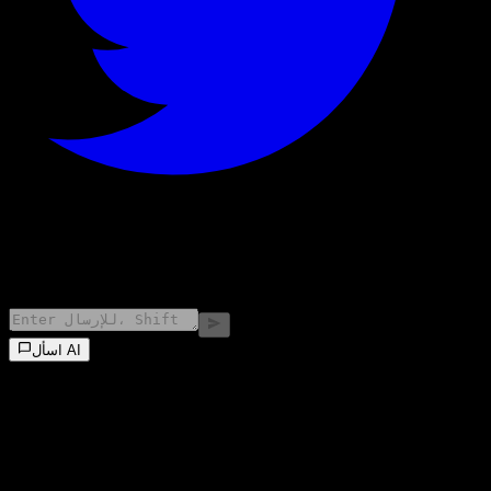
©
2026
Stock Events GmbH
اسأل AI