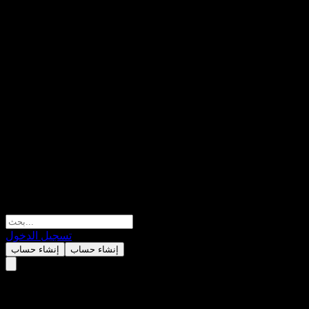
تسجيل الدخول
إنشاء حساب
إنشاء حساب
آسا أبلوي (Assa Abloy AB)