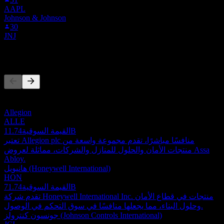
AAPL
Johnson & Johnson
30
JNJ
المنافسون
هذه القائمة تحليل مبني على أحداث السوق الأخيرة. ليست توصية
استثمارية.
Allegion
ALLE
11.74B
القيمة السوقية
تعتبر Allegion plc منافسًا مباشرًا، تقدم مجموعة واسعة من
منتجات الأمان والحلول للمنازل والشركات، مماثلة لعروض Assa
Abloy.
هانيويل (Honeywell International)
HON
71.74B
القيمة السوقية
تقدم شركة Honeywell International Inc. منتجات في قطاع الأمان
وحلول البناء، مما يجعلها منافسًا في سوق التحكم في الوصول.
جونسون كنترولز (Johnson Controls International)