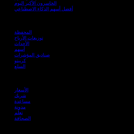
الخاسرون الأكبر اليوم
أفضل أسهم الذكاء الاصطناعي
الميزات
المحفظة
توزيعات الأرباح
الأحداث
أسهم
صناديق المؤشرات
كريبتو
السلع
company
الأسعار
شريك
مساعدة
مدونة
تعلّم
الصحافة
قانوني