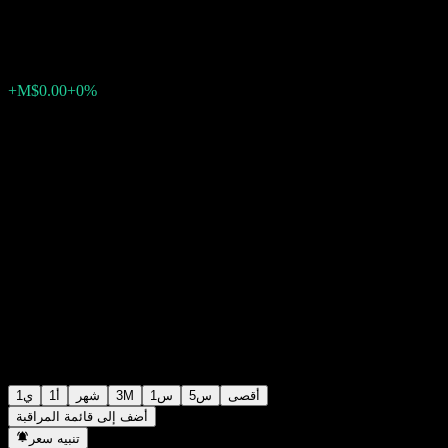
M$664.65
226
+M$0.00
+0%
Friday 14:30
أقصى
5س
1س
3M
شهر
1أ
1ي
أضف إلى قائمة المراقبة
تنبيه سعر