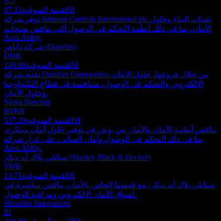
JCI
87.13B
القيمة السوقية
توفر شركة Johnson Controls International plc تقنيات البناء وحلول
الأمان، بما في ذلك أنظمة التحكم في الوصول التي تنافس منتجات
Assa Abloy.
شركة داناهر (Danaher)
DHR
140.88B
القيمة السوقية
تقدم شركة Danaher Corporation، من خلال فروعها، حلول الأمان
الإلكتروني والتحكم في الوصول، متنافسة في قطاع التكنولوجيا
وحلول الأمان.
Sierra Bancorp
BSRR
537.29M
القيمة السوقية
تنافس أنظمة الأمان والأمان من بوش في توفير حلول أمان مبتكرة،
بما في ذلك التحكم في الوصول وأمان المباني، على غرار شركة
Assa Abloy.
ستانلي بلاك أند ديكر (Stanley Black & Decker)
SWK
13.71B
القيمة السوقية
ستانلي بلاك آند ديكر، مع قسمها الخاص بالأمان، ينافس مباشرة في
أسواق الأمان الإلكتروني ومراقبة الوصول.
Shoulder Innovations
SI