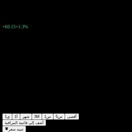
€11.70
4
08:32 اليوم
+1.3%
+€0.15
أقصى
5س
1س
3M
شهر
1أ
1ي
أضف إلى قائمة المراقبة
تنبيه سعر