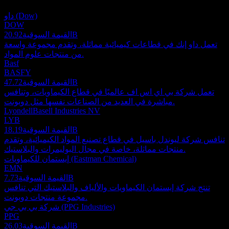
استثمارية.
داو (Dow)
DOW
20.92B
القيمة السوقية
تعمل داو إنك في قطاعات كيميائية مماثلة، وتقدم مجموعة واسعة
من منتجات علوم المواد.
Basf
BASFY
47.72B
القيمة السوقية
تعمل شركة بي اي اس اف عالميًا في قطاع الكيماويات، وتنافس
مباشرة في العديد من الصناعات نفسها مثل دوبونت.
LyondellBasell Industries NV
LYB
18.19B
القيمة السوقية
تنافس شركة ليوندل باسيل في قطاع تصنيع المواد الكيميائية، وتقدم
منتجات مماثلة، خاصة في مجال البوليمرات والبلاستيك.
إيستمان للكيماويات (Eastman Chemical)
EMN
7.73B
القيمة السوقية
تنتج شركة إيستمان الكيماويات والألياف والبلاستيك التي تنافس
مجموعة منتجات دوبونت.
شركة بي بي جي (PPG Industries)
PPG
26.03B
القيمة السوقية