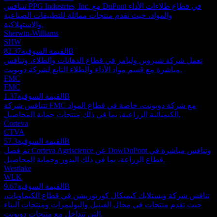
تتنافس PPG Industries, Inc. مع DuPont في قطاع طلاءات الأداء
والمواد، حيث تقدم منتجات مماثلة للتطبيقات الصناعية
والاستهلاكية.
Sherwin-Williams
SHW
82.37B
القيمة السوقية
تعمل شركة شيروين وليامز في قطاع الدهانات والطلاء، وتنافس
مباشرة مع قسم مواد الأداء والطلاء التابع لشركة دوبونت.
FMC
FMC
1.37B
القيمة السوقية
تتنافس شركة FMC مع شركة دوبونت، خاصة في قطاع المواد
الكيميائية الزراعية، بما في ذلك منتجات حماية المحاصيل.
Corteva
CTVA
57.3B
القيمة السوقية
تم فصل Corteva Agriscience عن DowDuPont وتنافس مباشرة في
قطاع الزراعة، بما في ذلك البذور وحماية المحاصيل.
Westlake
WLK
9.67B
القيمة السوقية
تنافس شركة ويستلايك كيميكال كوربوريشن في قطاع الكيماويات،
حيث تقدم منتجات في مجال الفينيل والبوليمرات ومنتجات البناء
التي تتداخل مع منتجات دوبونت.