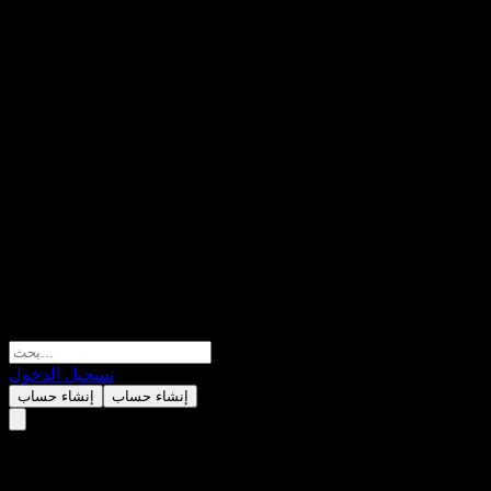
تسجيل الدخول
إنشاء حساب
إنشاء حساب
DuPont de Nemours