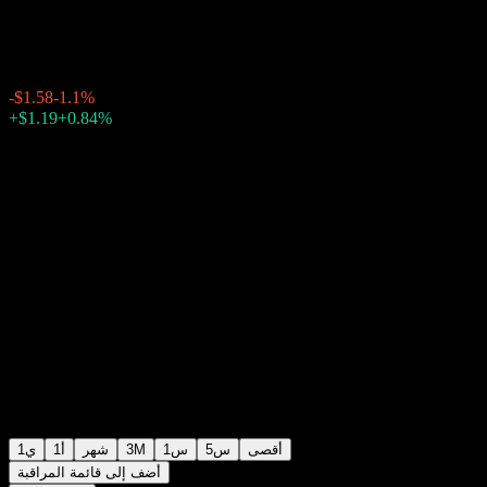
$142.47
519
-$1.58
-1.1%
Friday 20:03
بعد الإغلاق
Friday 23:53
+0.84%
+$1.19
أقصى
5س
1س
3M
شهر
1أ
1ي
أضف إلى قائمة المراقبة