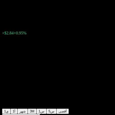
Products & Chemicals)
$302.77
2729
18:09 اليوم
+0.95%
+$2.84
أقصى
5س
1س
3M
شهر
1أ
1ي