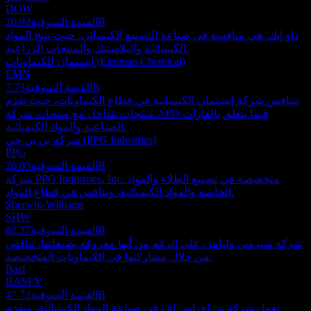
DOW
20.92B
القيمة السوقية
داو إنك. هي منافسة في صناعة التصنيع الكيميائي، حيث تنتج المواد
الكيميائية والبلاستيك والمنتجات الزراعية.
إيستمان للكيماويات (Eastman Chemical)
EMN
7.73B
القيمة السوقية
تتنافس شركة إيستمان الكيميائية في قطاع الكيماويات، حيث تقدم
منتجات تتداخل مع منتجات شركة APD فيما يتعلق بالغازات
الصناعية والمواد الكيميائية.
شركة بي بي جي (PPG Industries)
PPG
26.03B
القيمة السوقية
شركة PPG Industries، Inc. متخصصة في تصنيع الطلاء والمواد
الخاصة والمواد الكيميائية، وتنافس في قطاع المواد.
Sherwin-Williams
SHW
82.37B
القيمة السوقية
شركة شيروين وليامز، على الرغم من أنها معروفة بصبغاتها، تنافس
من خلال مشاركتها في الكيماويات المتخصصة.
Basf
BASFY
47.72B
القيمة السوقية
تعمل شركة بي اي اس اف في صناعة المواد الكيميائية، وتقدم