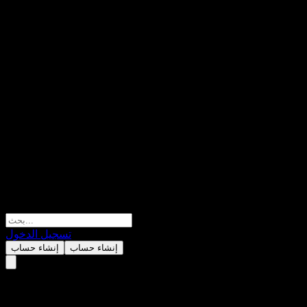
تسجيل الدخول
إنشاء حساب
إنشاء حساب
إير برودكتس آند كيميكالز (Air