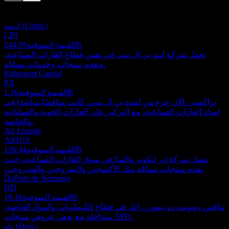
هذه القائمة تحليل مبني على أحداث السوق الأخيرة. ليست توصية
استثمارية.
لينده (Linde.)
LIN
244.95B
القيمة السوقية
تعمل شركة ليند بي إل سي في نفس قطاع الغازات الصناعية،
وتقدم منتجات وخدمات مماثلة.
Ridgepost Capital
PX
1.16B
القيمة السوقية
براكسير، الآن جزء من ليندة بي إل سي، كانت منافسًا مباشرًا في
إمداد الغازات الصناعية، مع التركيز على الغازات الجوية والعملياتية
والخاصة.
Air Liquide
AIQUY
126.44B
القيمة السوقية
تعمل شركة إير ليكويد عالميًا في سوق الغازات الصناعية، حيث
تقدم منتجات مماثلة مثل الأكسجين والنيتروجين والهيدروجين.
DuPont de Nemours
DD
18.18B
القيمة السوقية
تنافس دوبونت دو نيمورز، إنك في قطاع الكيماويات والمواد الخاصة،
متداخلة مع بعض عروض منتجات APD.
داو (Dow)