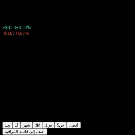
$104.91
19470
20:03 اليوم
+0.22%
+$0.23
بعد الإغلاق
23:37
-0.07%
-$0.07
أقصى
5س
1س
3M
شهر
1أ
1ي
أضف إلى قائمة المراقبة