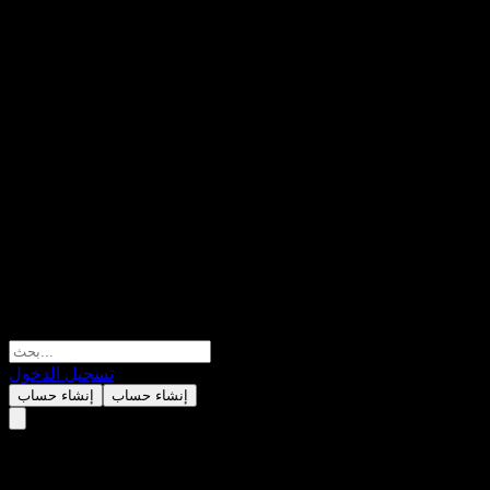
تسجيل الدخول
إنشاء حساب
إنشاء حساب
لت ديزني (Walt Disney Co))