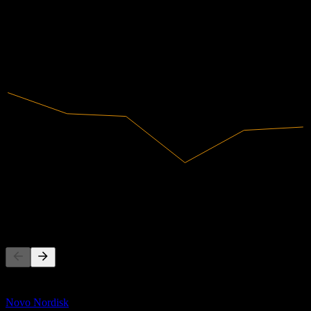
有盈利
1.74
10.18
2020
2021
2022
2023
2024
2025
73.24B
营收
1.73B
净利润
其他人也在关注
此列表基于在 Stock Events 上关注 0RHE.LSE 的用户自选生
成。这不是投资建议。
Novo Nordisk