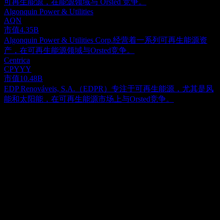
可再生能源，在能源领域与 Orsted 竞争。
Algonquin Power & Utilities
AQN
市值
4.35B
Algonquin Power & Utilities Corp.经营着一系列可再生能源资
产，在可再生能源领域与Orsted竞争。
Centrica
CPYYY
市值
10.48B
EDP Renováveis, S.A.（EDPR）专注于可再生能源，尤其是风
能和太阳能，在可再生能源市场上与Orsted竞争。
关于
沃旭能源 (Orsted A/S) 及其关联实体专注于可持续能源基础设
施的全生命周期管理。这涵盖了从概念设计、建设、所有权到
管理的一系列多样化可再生能源资产，包括海上和陆上风电设
Show more...
施、太阳能阵列、储能解决方案以及生物能源生产厂。公司的
首席执行官
业务分为三个独立部门：海上风电 (Offshore)、陆上风电
Mr. Rasmus Errboe
(Onshore) 以及市场与生物能源 (Markets & Bioenergy)。海上风
员工
电部门致力于开发、建设、拥有和运营位于海洋环境中的风力
7675
发电场，其业务范围遍及英国、德国、丹麦、荷兰、美国、台