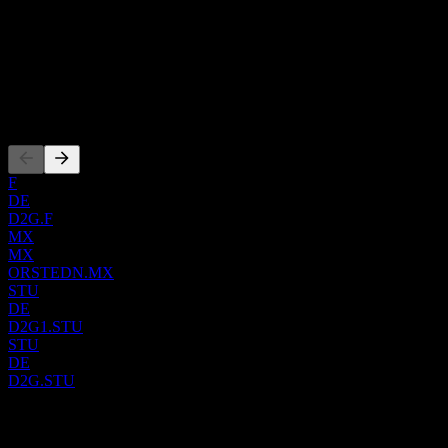
国家
湾、日本和韩国等关键市场。相比之下，陆上风电部门专注于
丹麦
在美国境内开发、拥有和运营陆基风能和太阳能发电设施。同
ISIN
时，市场与生物能源部门负责通过主要位于丹麦的热电联产厂
DK0060094928
产生热能和电能，并向批发和企业客户销售电力及天然气，同
时优化并对冲其更广泛的能源组合。公司成立于1972年，总部
上市
位于丹麦弗雷德里西亚，曾经历过重大的品牌重塑，在2017年
11月更名为沃旭能源 (Orsted A/S) 之前，其原名为 DONG
Energy A/S。
F
DE
D2G.F
MX
MX
ORSTEDN.MX
STU
DE
D2G1.STU
STU
DE
D2G.STU
0 Comments