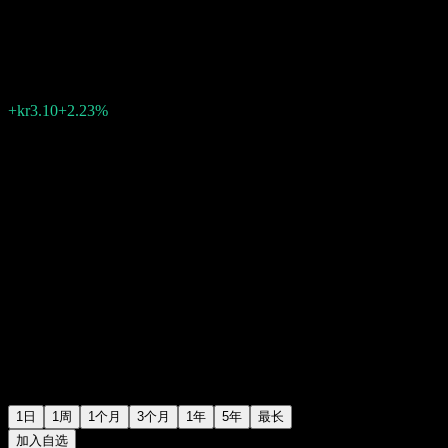
沃旭能源 (Orsted A/S)
kr141.90
802
+kr3.10
+2.23%
Friday 15:29
1日
1周
1个月
3个月
1年
5年
最长
加入自选