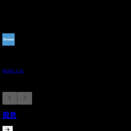
股息
-
即将到来
财报
13
AUG
沃旭能源 (Orsted A/S)
0RHE.LSE
股息