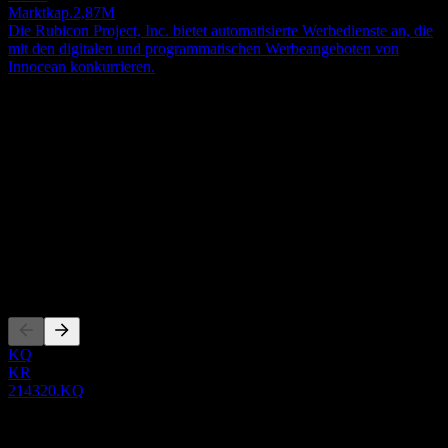
Marktkap.
2,87M
Die Rubicon Project, Inc. bietet automatisierte Werbedienste an, die
mit den digitalen und programmatischen Werbeangeboten von
Innocean konkurrieren.
Über
Show more...
CEO
Land
Andere
ISIN
KR7214320004
Listings
KQ
KR
214320.KQ
0 Comments