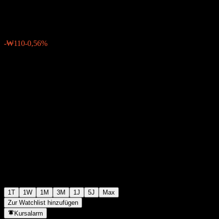
₩19.530
1
-₩110
-0,56%
Friday 06:30
1T
1W
1M
3M
1J
5J
Max
Zur Watchlist hinzufügen
Kursalarm