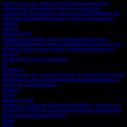
Salesforce.com, Inc. bietet Kundenbeziehungsmanagement-
Software und -Anwendungen, die sich auf Vertrieb und
Kundenservice konzentrieren, und betritt auch das Marketing, das
mit den digitalen Marketingdiensten von Innocean konkurriert.
Alphabet
GOOGL
Marktkap.
4,36T
Alphabet Inc. bietet über seine Tochtergesellschaft Google
Werbedienstleistungen in seinem umfangreichen Netzwerk an und
konkurriert direkt mit den digitalen Werbedienstleistungen von
Innocean.
ProShares S&P 500 Dynamic Buffer
FB
Marktkap.
0
Meta Platforms, Inc. (ehemals Facebook, Inc.) bietet Werbetools und
Plattformen in seinen sozialen Netzwerken an und konkurriert im
Bereich der digitalen Werbung.
HubSpot
HUBS
Marktkap.
10,62B
HubSpot, Inc. bietet eine cloudbasierte Marketing-, Vertriebs- und
Kundenservice-Software und -Dienstleistungen und konkurriert im
Sektor der digitalen Marketingtools.
Rubico
RUBI