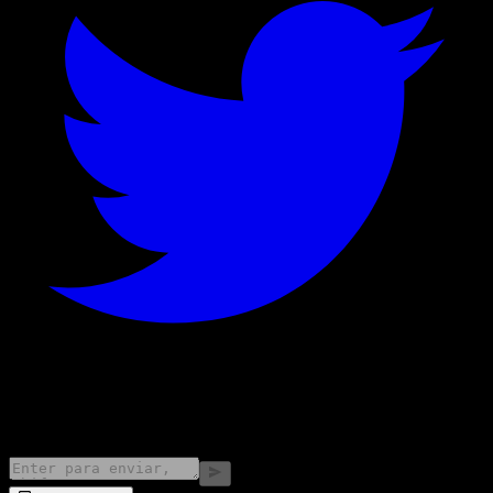
©
2026
Stock Events GmbH