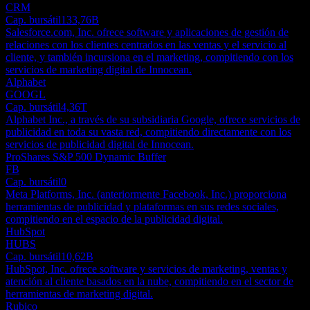
CRM
Cap. bursátil
133,76B
Salesforce.com, Inc. ofrece software y aplicaciones de gestión de
relaciones con los clientes centrados en las ventas y el servicio al
cliente, y también incursiona en el marketing, compitiendo con los
servicios de marketing digital de Innocean.
Alphabet
GOOGL
Cap. bursátil
4,36T
Alphabet Inc., a través de su subsidiaria Google, ofrece servicios de
publicidad en toda su vasta red, compitiendo directamente con los
servicios de publicidad digital de Innocean.
ProShares S&P 500 Dynamic Buffer
FB
Cap. bursátil
0
Meta Platforms, Inc. (anteriormente Facebook, Inc.) proporciona
herramientas de publicidad y plataformas en sus redes sociales,
compitiendo en el espacio de la publicidad digital.
HubSpot
HUBS
Cap. bursátil
10,62B
HubSpot, Inc. ofrece software y servicios de marketing, ventas y
atención al cliente basados en la nube, compitiendo en el sector de
herramientas de marketing digital.
Rubico