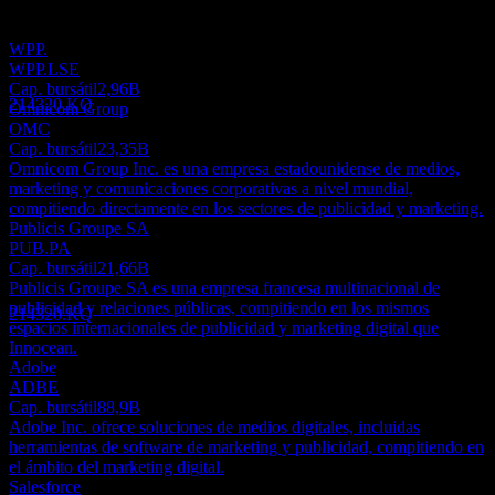
Esta lista es un análisis basado en eventos recientes del mercado. No
Ex-dividendo
es una recomendación de inversión.
24
WPP.
SEP
27
WPP.LSE
Innocean Worldwide
Cap. bursátil
2,96B
Estimado
214320.KQ
Omnicom Group
OMC
Cap. bursátil
23,35B
Omnicom Group Inc. es una empresa estadounidense de medios,
marketing y comunicaciones corporativas a nivel mundial,
compitiendo directamente en los sectores de publicidad y marketing.
Pago de dividendos
Publicis Groupe SA
15
PUB.PA
OCT
27
Cap. bursátil
21,66B
Innocean Worldwide
Publicis Groupe SA es una empresa francesa multinacional de
Estimado
publicidad y relaciones públicas, compitiendo en los mismos
214320.KQ
espacios internacionales de publicidad y marketing digital que
Innocean.
Adobe
ADBE
Cap. bursátil
88,9B
Adobe Inc. ofrece soluciones de medios digitales, incluidas
herramientas de software de marketing y publicidad, compitiendo en
el ámbito del marketing digital.
Salesforce