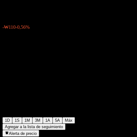
₩19.530
1
-₩110
-0,56%
Friday 06:30
1D
1S
1M
3M
1A
5A
Máx
Agregar a la lista de seguimiento
Alerta de precio