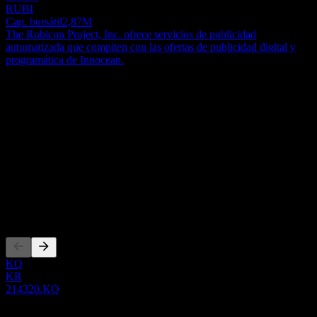
RUBI
Cap. bursátil
2,87M
The Rubicon Project, Inc. ofrece servicios de publicidad
automatizada que compiten con las ofertas de publicidad digital y
programática de Innocean.
Acerca de
Show more...
CEO
País
Otros
ISIN
KR7214320004
Cotizaciones
KQ
KR
214320.KQ