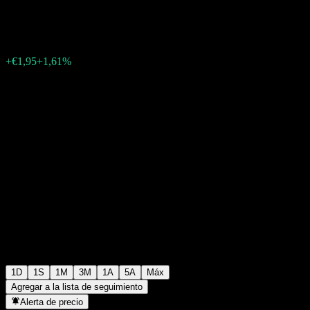
€123,05
286
+€1,95
+1,61%
Friday 19:46
1D
1S
1M
3M
1A
5A
Máx
Agregar a la lista de seguimiento
Alerta de precio