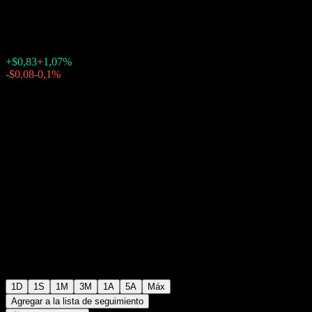
$78,53
1
+$0,83
+1,07%
Friday 19:57
-$0,08
-0,1%
Friday 23:34
Fuera de horario
1D
1S
1M
3M
1A
5A
Máx
Agregar a la lista de seguimiento