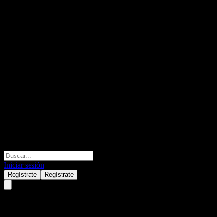
Iniciar sesión
Regístrate
Regístrate
Goldman Sachs MarketBeta Inte