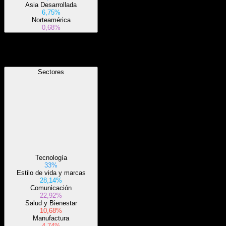
Asia Desarrollada
6,75%
Norteamérica
0,68%
Sectores
Sectores
Tecnología
33%
Estilo de vida y marcas
28,14%
Comunicación
22,92%
Salud y Bienestar
10,68%
Manufactura
4,74%