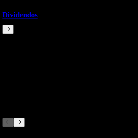
-
Dividendos
0
%
Rendimiento por dividendo
Mar 22
€0,29
Crecimiento 10A
N/D
Crecimiento 5A
N/D
Crecimiento 3A
N/D
Crecimiento 1A
N/D
La gente también sigue
Esta lista se basa en las listas de seguimiento de usuarios de Stock
Events que siguen a UIC2.MU. No es una recomendación de