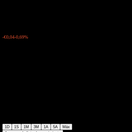
Technology UCITS USD acc
€6,51
45
-€0,04
-0,69%
Thursday 06:03
1D
1S
1M
3M
1A
5A
Máx