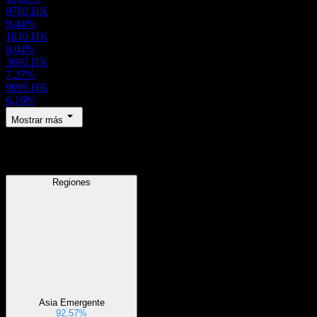
0700.HK
9,44%
1810.HK
8,04%
3690.HK
7,27%
9999.HK
6,16%
Mostrar más
Regiones
Regiones
Asia Emergente
92,57%