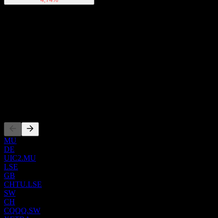
Acerca de
Show more...
CEO
País
Alemania
ISIN
LU2265794276
Cotizaciones
MU
DE
UIC2.MU
LSE
GB
CHTU.LSE
SW
CH
CQQQ.SW