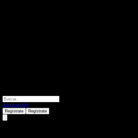
Iniciar sesión
Regístrate
Regístrate
UBS Solactive China