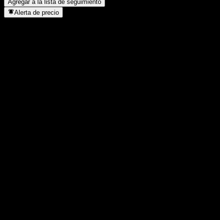
Agregar a la lista de seguimiento
Alerta de precio
Estadísticas
Máximo del día
6,51
Mínimo del día
6,51
Máximo 52S
6,51
Mínimo 52S
6,51
Volumen
0
Volumen prom.
-
Cap. bursátil
0
Relación P/E
-
Rendimiento por dividendo
-
Dividendo