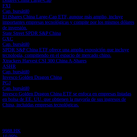
iShares China Large-Cap
FXI
Cap. bursátil
0
El iShares China Large-Cap ETF, aunque más amplio, incluye
importantes empresas tecnológicas y compite por los mismos dólares
de inversión.
State Street SPDR S&P China
GXC
Cap. bursátil
0
SPDR S&P China ETF ofrece una amplia exposición que incluye
tecnología, compitiendo en el espacio de mercado chino.
Xtrackers Harvest CSI 300 China A-Shares
ASHR
Cap. bursátil
0
Invesco Golden Dragon China
PGJ
Cap. bursátil
0
Invesco Golden Dragon China ETF se enfoca en empresas listadas
en bolsa de EE. UU. que obtienen la mayoría de sus ingresos de
China, incluidas empresas tecnológicas.
Portafolio
9988.HK
10,09%