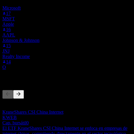
inversión.
Microsoft
17
MSFT
Apple
16
AAPL
Johnson & Johnson
15
JNJ
Realty Income
14
O
Competidores
Esta lista es un análisis basado en eventos recientes del mercado. No
es una recomendación de inversión.
KraneShares CSI China Internet
KWEB
Cap. bursátil
0
El ETF KraneShares CSI China Internet se enfoca en empresas de
internet chinas, compitiendo directamente en el sector tecnológico