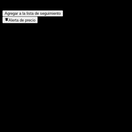
¿Cuándo realizó UBS Solactive China Technology UCITS USD
acc un split de acciones?
▼
Agregar a la lista de seguimiento
Alerta de precio