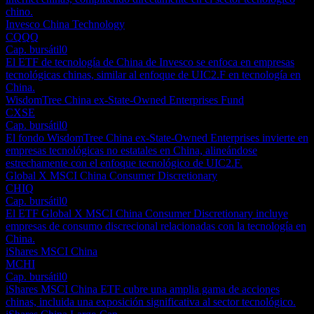
chino.
Invesco China Technology
CQQQ
Cap. bursátil
0
El ETF de tecnología de China de Invesco se enfoca en empresas
tecnológicas chinas, similar al enfoque de UIC2.F en tecnología en
China.
WisdomTree China ex-State-Owned Enterprises Fund
CXSE
Cap. bursátil
0
El fondo WisdomTree China ex-State-Owned Enterprises invierte en
empresas tecnológicas no estatales en China, alineándose
estrechamente con el enfoque tecnológico de UIC2.F.
Global X MSCI China Consumer Discretionary
CHIQ
Cap. bursátil
0
El ETF Global X MSCI China Consumer Discretionary incluye
empresas de consumo discrecional relacionadas con la tecnología en
China.
iShares MSCI China
MCHI
Cap. bursátil
0
iShares MSCI China ETF cubre una amplia gama de acciones
chinas, incluida una exposición significativa al sector tecnológico.