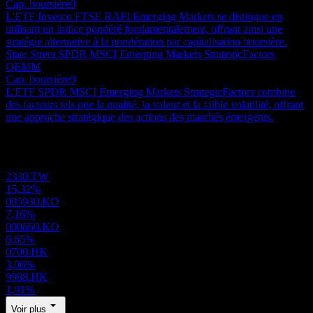
Cap. boursière
0
L'ETF Invesco FTSE RAFI Emerging Markets se distingue en
utilisant un indice pondéré fondamentalement, offrant ainsi une
stratégie alternative à la pondération par capitalisation boursière.
State Street SPDR MSCI Emerging Markets StrategicFactors
QEMM
Cap. boursière
0
L'ETF SPDR MSCI Emerging Markets StrategicFactors combine
des facteurs tels que la qualité, la valeur et la faible volatilité, offrant
une approche stratégique des actions des marchés émergents.
Portefeuille
2330.TW
15,32%
005930.KO
7,16%
000660.KO
6,65%
0700.HK
3,06%
9988.HK
1,91%
Voir plus