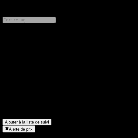
0 Comments
Partage tes idées
FAQ
Quel est le cours de l'action iShares MSCI Emerging Markets
aujourd'hui ?
▼
Quel est le symbole boursier de iShares MSCI Emerging
Markets ?
▼
Le cours de l'action iShares MSCI Emerging Markets est-il en
hausse ?
▼
iShares MSCI Emerging Markets verse-t-elle des dividendes ?
▼
Dans quel secteur se situe iShares MSCI Emerging Markets ?
▼
Quand iShares MSCI Emerging Markets a-t-elle effectué un split
d’actions ?
▼
Ajouter à la liste de suivi
Alerte de prix