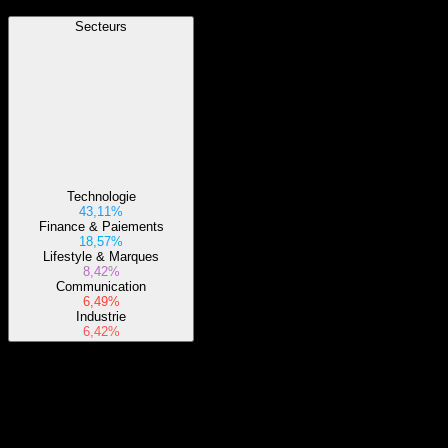
Secteurs
Technologie
43,11%
Finance & Paiements
18,57%
Lifestyle & Marques
8,42%
Communication
6,49%
Industrie
6,42%
À propos
Le fonds investira généralement au moins 80 % de ses actifs dans les
titres composants de son indice sous-jacent et dans des