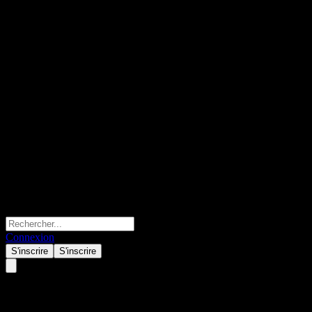
Connexion
S'inscrire
S'inscrire
iShares MSCI Emerging