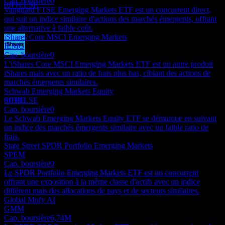
Cap. boursière
0
0JFH.LSE
Vanguard FTSE Emerging Markets ETF est un concurrent direct,
qui suit un indice similaire d'actions des marchés émergents, offrant
une alternative à faible coût.
iShares Core MSCI Emerging Markets
IEMG
Cap. boursière
0
Paiement du dividende
L'iShares Core MSCI Emerging Markets ETF est un autre produit
16
iShares mais avec un ratio de frais plus bas, ciblant des actions de
JUN
28
marchés émergents similaires.
iShares MSCI Emerging Markets
Schwab Emerging Markets Equity
Estimé
SCHE
0JFH.LSE
Cap. boursière
0
Le Schwab Emerging Markets Equity ETF se démarque en suivant
un indice des marchés émergents similaire avec un faible ratio de
frais.
State Street SPDR Portfolio Emerging Markets
SPEM
Cap. boursière
0
Le SPDR Portfolio Emerging Markets ETF est un concurrent
offrant une exposition à la même classe d'actifs avec un indice
différent mais des allocations de pays et de secteurs similaires.
Global Mofy AI
GMM
Cap. boursière
6,74M