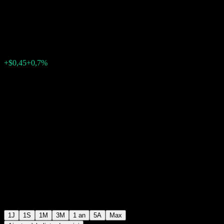
Markets
$65,45
597
+$0,45
+0,7%
Friday 17:56
1J
1S
1M
3M
1 an
5A
Max