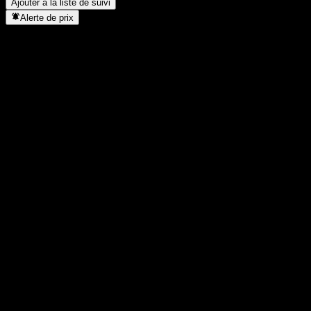
Ajouter à la liste de suivi
Alerte de prix
Statistiques
Plus haut du jour
65,37
Plus bas du jour
65,37
Plus haut 52S
71,29
Plus bas 52S
48,05
Volume
1
Vol. moy.
-
Cap. boursière
0
PER
-
Rendement du dividende
1,7%
Dividende