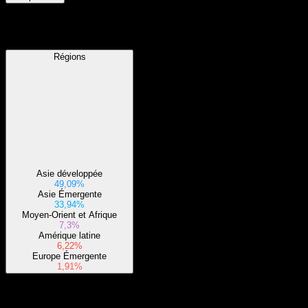
Régions
Régions
Asie développée
49,09%
Asie Émergente
33,94%
Moyen-Orient et Afrique
7,3%
Amérique latine
6,22%
Europe Émergente
1,91%
Secteurs