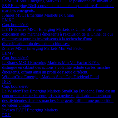
Le SPDR S&P Emerging Markets ETF se positionne en suivant le
S&P Emerging BMI, couvrant ainsi un champ similaire d'actions de
marchés émergents.
IShares MSCI Emerging Markets ex China
EMXC
Cap. boursière
0
L'ETF iShares MSCI Emerging Markets ex China offre une
exposition aux marchés émergents à l'exclusion de la Chine, ce qui
est attrayant pour les investisseurs à la recherche d'une
diversification loin des actions chinoises.
iShares MSCI Emerging Markets Min Vol Factor
EEMV
Cap. boursière
0
L'iShares MSCI Emerging Markets Min Vol Factor ETF se
distingue en ciblant des actions à volatilité réduite sur les marchés
émergents, offrant ainsi un profil de risque différent.
WisdomTree Emerging Markets SmallCap Dividend Fund
DGS
Cap. boursière
0
Le WisdomTree Emerging Markets SmallCap Dividend Fund est un
concurrent axé sur les entreprises à petite capitalisation distribuant
des dividendes dans les marchés émergents, offrant une proposition
de valeur unique.
Invesco RAFI Emerging Markets
PXH