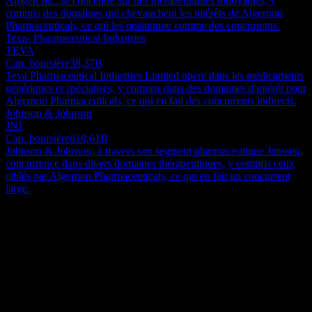
Amgen Inc. se concentre sur des thérapeutiques innovantes, y
compris des domaines qui chevauchent les intérêts de Algernon
Pharmaceuticals, ce qui les positionne comme des concurrents.
Teva- Pharmaceutical Industries
TEVA
Cap. boursière
38,37B
Teva Pharmaceutical Industries Limited opère dans les médicaments
génériques et spécialisés, y compris dans des domaines d'intérêt pour
Algernon Pharmaceuticals, ce qui en fait des concurrents indirects.
Johnson & Johnson
JNJ
Cap. boursière
618,61B
Johnson & Johnson, à travers son segment pharmaceutique Janssen,
concurrence dans divers domaines thérapeutiques, y compris ceux
ciblés par Algernon Pharmaceuticals, ce qui en fait un concurrent
large.
À propos
Algernon Pharmaceuticals Inc. est une société biopharmaceutique
activement engagée dans le développement de médicaments au stade
des essais cliniques. Ses efforts thérapeutiques couvrent une gamme
de pathologies médicales complexes, notamment la stéatohépatite
Show more...
non alcoolique (NASH), l'insuffisance rénale chronique (CKD), les
PDG
maladies inflammatoires de l'intestin (IBD), la fibrose pulmonaire
Mr. Christopher J. Moreau