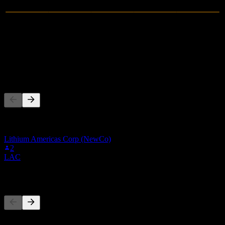
0
Revenus
-1,12M
Résultat net
Les gens suivent aussi
Cette liste est basée sur les listes de suivi des utilisateurs de Stock
Events qui suivent AGW.MU. Ce n'est pas une recommandation
d'investissement.
Lithium Americas Corp (NewCo)
2
LAC
Concurrents
Cette liste est une analyse basée sur les événements récents du
marché. Ce n'est pas une recommandation d'investissement.