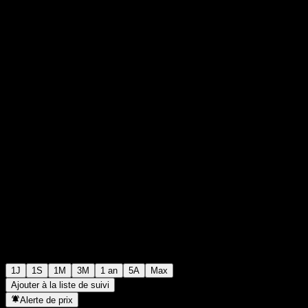
0
0
+€0,00
+0%
00:00 Aujourd'hui
1J
1S
1M
3M
1 an
5A
Max
Ajouter à la liste de suivi
Alerte de prix