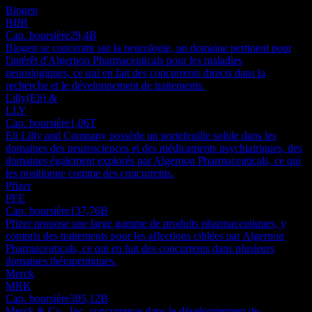
Biogen
BIIB
Cap. boursière
29,4B
Biogen se concentre sur la neurologie, un domaine pertinent pour
l'intérêt d'Algernon Pharmaceuticals pour les maladies
neurologiques, ce qui en fait des concurrents directs dans la
recherche et le développement de traitements.
Lilly(Eli) &
LLY
Cap. boursière
1,06T
Eli Lilly and Company possède un portefeuille solide dans les
domaines des neurosciences et des médicaments psychiatriques, des
domaines également explorés par Algernon Pharmaceuticals, ce qui
les positionne comme des concurrents.
Pfizer
PFE
Cap. boursière
137,76B
Pfizer propose une large gamme de produits pharmaceutiques, y
compris des traitements pour les affections ciblées par Algernon
Pharmaceuticals, ce qui en fait des concurrents dans plusieurs
domaines thérapeutiques.
Merck
MRK
Cap. boursière
305,12B
Merck & Co., Inc. concurrence dans le développement de