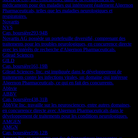
médicaments pour des maladies qui intéressent également Algernon
Pharmaceuticals, telles que les maladies neurologiques et
respiratoires.
Novartis
NVS
Cap. boursière
293,94B
Novartis AG possède un portefeuille diversifié, comprenant des
traitements pour les troubles neurologiques, en concurrence directe
avec les intérêts de recherche d'Algernon Pharmaceuticals.
Gilead Sciences
GILD
Cap. boursière
161,19B
Gilead Sciences, Inc. est impliquée dans le développement de
traitements contre les infections virales, un domaine qui intéresse
Algernon Pharmaceuticals, ce qui en fait des concurrents.
Abbvie
ABBV
Cap. boursière
438,31B
AbbVie Inc. travaille sur les neurosciences, entre autres domaines,
en concurrence directe avec Algernon Pharmaceuticals dans le
développement de traitements pour les conditions neurologiques.
AMGEN
AMGN
Cap. boursière
196,12B