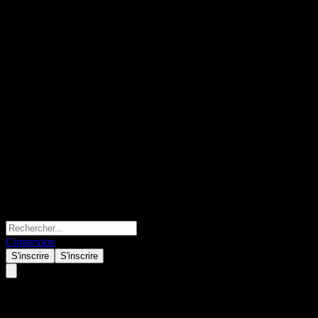
Connexion
S'inscrire
S'inscrire
Algernon Pharmaceuticals